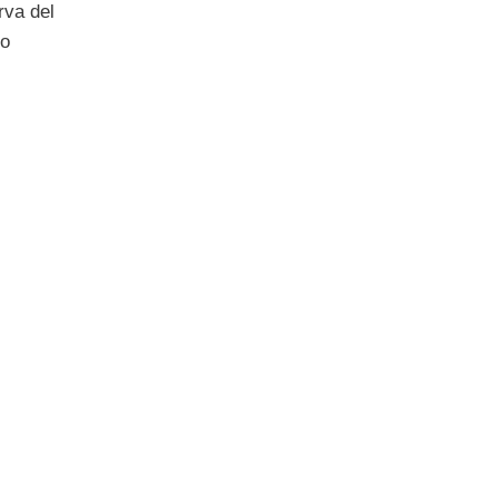
rva del
so