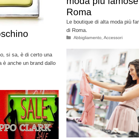
moda più famose
Roma
Le boutique di alta moda più f
di Roma.
oschino
Categorie
Abbigliamento
,
Accessori
, si sa, è di certo una
a è anche un brand dallo