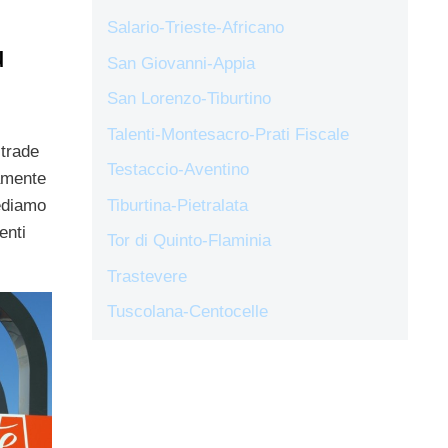
Salario-Trieste-Africano
ù
San Giovanni-Appia
San Lorenzo-Tiburtino
Talenti-Montesacro-Prati Fiscale
strade
Testaccio-Aventino
amente
Tiburtina-Pietralata
vediamo
enti
Tor di Quinto-Flaminia
Trastevere
Tuscolana-Centocelle