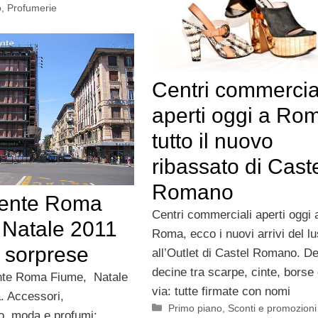
o
,
Profumerie
Centri commercia
aperti oggi a Ro
tutto il nuovo
ribassato di Cast
Romano
ente Roma
Centri commerciali aperti oggi 
 Natale 2011
Roma, ecco i nuovi arrivi del l
i sorprese
all’Outlet di Castel Romano. D
decine tra scarpe, cinte, borse
 Roma Fiume, Natale
via: tutte firmate con nomi
. Accessori,
Categorie
Primo piano
,
Sconti e promozioni
o, moda e profumi: