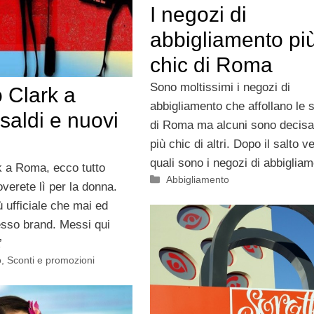
I negozi di
abbigliamento pi
chic di Roma
Sono moltissimi i negozi di
 Clark a
abbigliamento che affollano le 
saldi e nuovi
di Roma ma alcuni sono decis
più chic di altri. Dopo il salto 
quali sono i negozi di abbigliam
 a Roma, ecco tutto
Categorie
Abbigliamento
overete lì per la donna.
ù ufficiale che mai ed
tesso brand. Messi qui
’
o
,
Sconti e promozioni