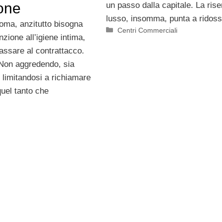
one
un passo dalla capitale. La rise
lusso, insomma, punta a ridos
 anzitutto bisogna
Categorie
Centri Commerciali
nzione all’igiene intima,
passare al contrattacco.
Non aggredendo, sia
 limitandosi a richiamare
quel tanto che