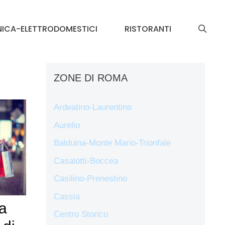
NICA-ELETTRODOMESTICI
RISTORANTI
ZONE DI ROMA
Ardeatino-Laurentino
Aurelio
Balduina-Monte Mario-Trionfale
Casalotti-Boccea
Casilino-Prenestino
Cassia
ta
Centro Storico