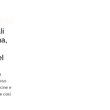
li
ma,
el
a
usso
ecine e
 e così