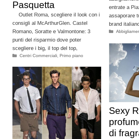
Pasquetta
entrate a Pi
Outlet Roma, scegliere il look con i
assaporare tu
consigli al McArthurGlen. Castel
brand italia
Romano, Soratte e Valmontone: 3
Categorie
Abbigliame
punti del risparmio dove poter
scegliere i big, il top del top,
Categorie
Centri Commerciali
,
Primo piano
Sexy R
profum
di frag