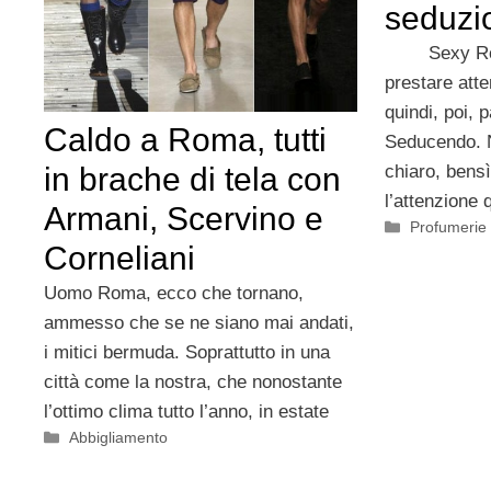
seduzi
Sexy Roma,
prestare atte
quindi, poi, 
Caldo a Roma, tutti
Seducendo. 
chiaro, bensì
in brache di tela con
l’attenzione 
Armani, Scervino e
Categorie
Profumerie
Corneliani
Uomo Roma, ecco che tornano,
ammesso che se ne siano mai andati,
i mitici bermuda. Soprattutto in una
città come la nostra, che nonostante
l’ottimo clima tutto l’anno, in estate
Categorie
Abbigliamento