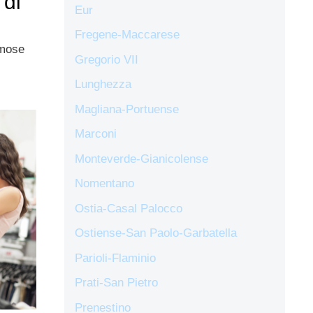
 di
Eur
Fregene-Maccarese
amose
Gregorio VII
Lunghezza
Magliana-Portuense
Marconi
Monteverde-Gianicolense
Nomentano
Ostia-Casal Palocco
Ostiense-San Paolo-Garbatella
Parioli-Flaminio
Prati-San Pietro
Prenestino