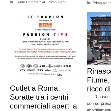
Categorie
Centri Commerciali
,
Primo piano
Categorie
Primo pian
Rinasc
Fiume,
Outlet a Roma,
ricco d
Soratte tra i centri
Rinascente
con sorpresa
commerciali aperti a
abbigliament