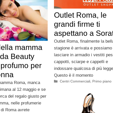
Outlet Roma, le
grandi firme ti
aspettano a Sora
Outlet Roma, finalmente la bell
della mamma
stagione è arrivata e possiamo
da Beauty
lasciare in armadio i vestiti pes
cappotti, sciarpe e cappelli e
l profumo per
indossare qualcosa di più legge
onna
Questo è il momento
Categorie
Centri Commerciali
,
Primo piano
a mamma Roma, manca
timana al 12 maggio e se
cerca del regalo giusto per
mma, nelle profumerie
 di Roma avrete