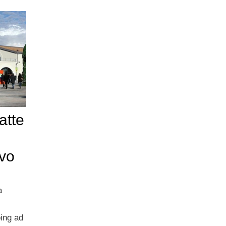
atte
vo
a
ping ad