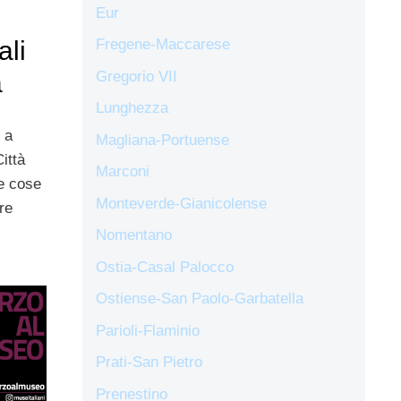
Eur
ali
Fregene-Maccarese
Gregorio VII
a
Lunghezza
 a
Magliana-Portuense
ittà
Marconi
le cose
Monteverde-Gianicolense
re
Nomentano
Ostia-Casal Palocco
Ostiense-San Paolo-Garbatella
Parioli-Flaminio
Prati-San Pietro
Prenestino