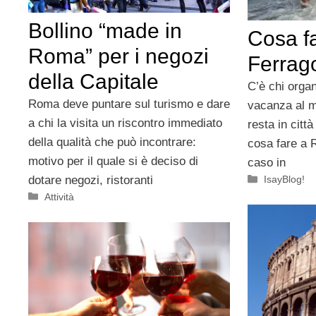
Bollino “made in
Cosa f
Roma” per i negozi
Ferrag
della Capitale
C’è chi orga
Roma deve puntare sul turismo e dare
vacanza al m
a chi la visita un riscontro immediato
resta in citt
della qualità che può incontrare:
cosa fare a 
motivo per il quale si è deciso di
caso in
Categorie
dotare negozi, ristoranti
IsayBlog!
Categorie
Attività