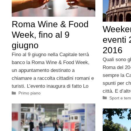
Roma Wine & Food
Weeke
Week, fino al 9
eventi
giugno
2016
Fino al 9 giugno nella Capitale terrà
Quali sono gl
banco la Roma Wine & Food Week,
Roma del 20
un appuntamento destinato a
sempre la Ca
chiamare a raccolta cittadini romani e
spunti per ch
turisti. L’evento inaugura di fatto Lo
città. E d’al
Categorie
Primo piano
Categorie
Sport e tem