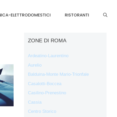
NICA-ELETTRODOMESTICI
RISTORANTI
ZONE DI ROMA
Ardeatino-Laurentino
Aurelio
Balduina-Monte Mario-Trionfale
Casalotti-Boccea
Casilino-Prenestino
Cassia
Centro Storico