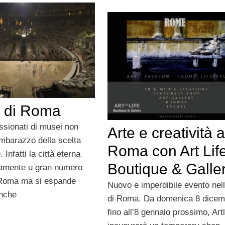
i di Roma
assionati di musei non
Arte e creatività a
imbarazzo della scelta
Roma con Art Lif
. Infatti la città eterna
Boutique & Galle
lamente u gran numero
 Roma ma si espande
Nuovo e imperdibile evento nell
anche
di Roma. Da domenica 8 dicem
fino all’8 gennaio prossimo, Artl