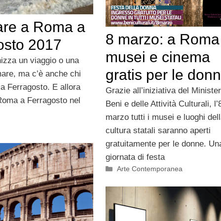
are a Roma a
8 marzo: a Roma
osto 2017
musei e cinema
nizza un viaggio o una
gratis per le don
are, ma c’è anche chi
à a Ferragosto. E allora
Grazie all’iniziativa del Ministe
Roma a Ferragosto nel
Beni e delle Attività Culturali, l’
marzo tutti i musei e luoghi del
cultura statali saranno aperti
gratuitamente per le donne. Un
giornata di festa
Categorie
Arte Contemporanea