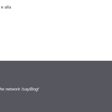
 e alla
the network IsayBlog!