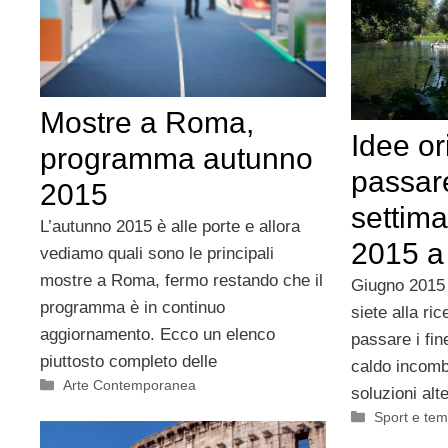
Mostre a Roma,
Idee or
programma autunno
passare
2015
settima
L’autunno 2015 è alle porte e allora
2015 
vediamo quali sono le principali
mostre a Roma, fermo restando che il
Giugno 2015
programma è in continuo
siete alla ri
aggiornamento. Ecco un elenco
passare i fi
piuttosto completo delle
caldo incomb
Categorie
Arte Contemporanea
soluzioni alt
Categorie
Sport e tem