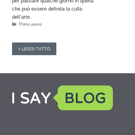
per passare qualche giorno in quella
che può essere definita la culla
dell’arte.
Categorie
Primo piano
+ LEGGI TUTTO