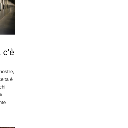
 c’è
mostre,
elta è
chi
di
nte