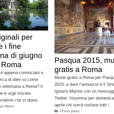
iginali per
 i fine
na di giugno
Pasqua 2015, mu
a Roma
gratis a Roma
 è appena cominciato e
Musei gratis a Roma per Pasq
cerca di idee su come
2015: a dare l’annuncio è il Si
ne settimana a Roma? Il
Ignazio Marino con un messagg
e e urge trovare
Twitter. Insomma per domenica
ernative che vi diano
aprile chi vorrà visitare tutti i
po libero
Categorie
Primo piano