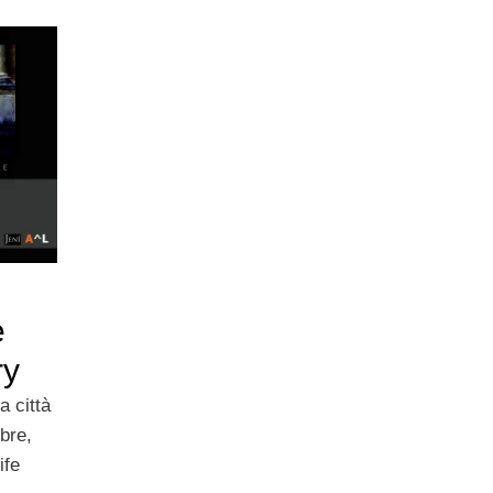
e
ry
a città
bre,
ife