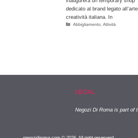
inaugurerà un temporary shop
dedicato al brand legato all’arte
creatività italiana. In
Categorie
Abbigliamento
,
Attività
LEGAL
Negozi Di Roma is part of 
negozidiroma.com © 2026. All right reserverd.