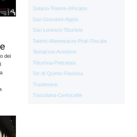
Salario-Trieste-Africano
San Giovanni-Appia
San Lorenzo-Tiburtino
Talenti-Montesacro-Prati Fiscale
ne
Testaccio-Aventino
ro dei
Tiburtina-Pietralata
8
la
Tor di Quinto-Flaminia
Trastevere
a
Tuscolana-Centocelle