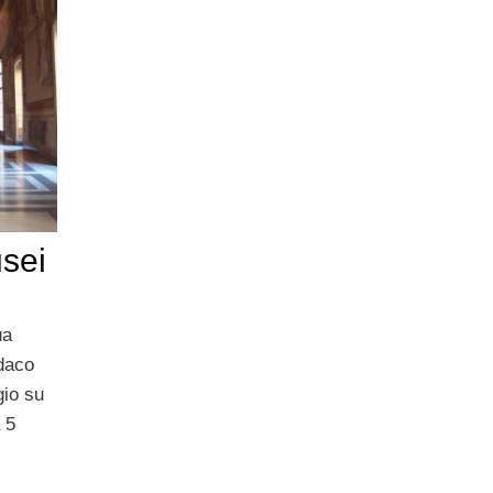
sei
ua
ndaco
io su
 5