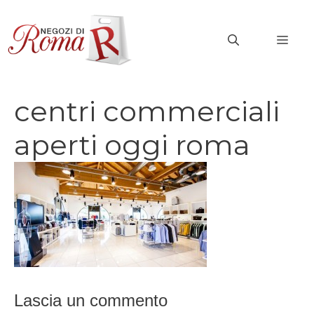
Vai
al
MEN
contenuto
centri commerciali
aperti oggi roma
Lascia un commento