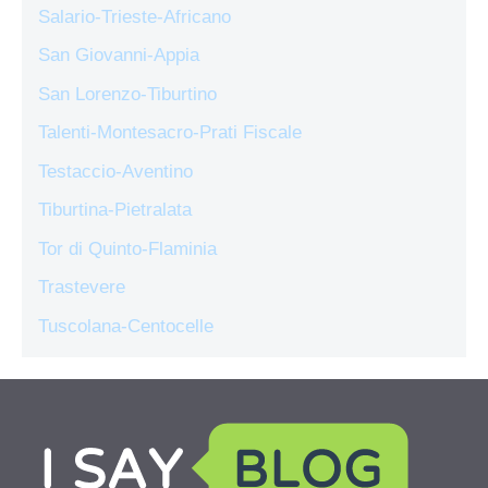
Salario-Trieste-Africano
San Giovanni-Appia
San Lorenzo-Tiburtino
Talenti-Montesacro-Prati Fiscale
Testaccio-Aventino
Tiburtina-Pietralata
Tor di Quinto-Flaminia
Trastevere
Tuscolana-Centocelle