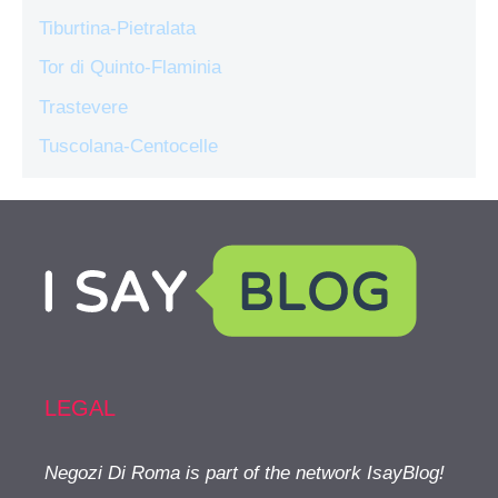
Tiburtina-Pietralata
Tor di Quinto-Flaminia
Trastevere
Tuscolana-Centocelle
LEGAL
Negozi Di Roma is part of the network IsayBlog!