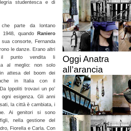
llegria studentesca e di
 che parte da lontano
al 1948, quando
Raniero
a sua consorte, Fernanda
irono le danze. Erano altri
Oggi Anatra
l punto vendita li
va al meglio: non solo
all’arancia
 in attesa del boom dei
che in Italia con il
Da Ippoliti trovavi un po’
r ogni esigenza. Gli anni
ati, la città è cambiata, i
e. Ai genitori si sono
 figli, nella gestione del
dro, Fiorella e Carla. Con