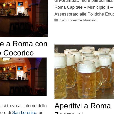
di ForumSaD, ed è patrocinata
Roma Capitale – Municipio II –
Assessorato alle Politiche Educ
Categorie
San Lorenzo-Tiburtino
e a Roma con
le Cocorico
Aperitivi a Roma
 si trova all’interno dello
iere di
San Lorenzo
, un