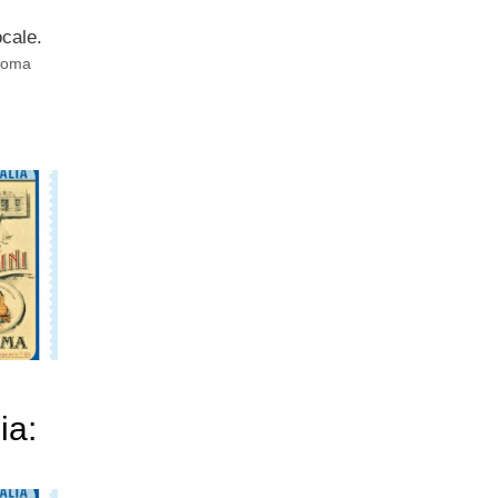
ocale.
Roma
ia:
i