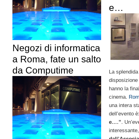
e…
Negozi di informatica
a Roma, fate un salto
da Computime
La splendida
disposizione
hanno la final
cinema.
Rom
una intera st
dell’evento è
e….”
. Un’ev
interessante
dall’Associa