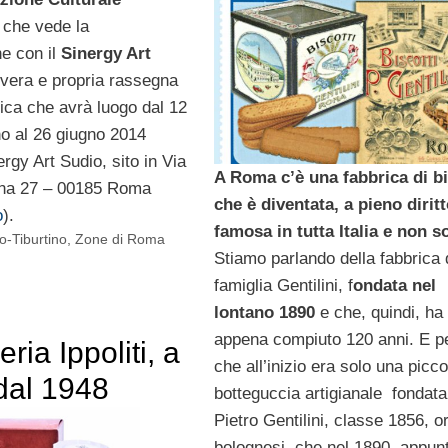
 che vede la
ne con il
Sinergy Art
 vera e propria rassegna
ica che avrà luogo dal 12
no al 26 giugno 2014
ergy Art Sudio, sito in Via
A Roma c’è una fabbrica di bi
ana 27 – 00185 Roma
che è diventata, a pieno diritt
o
).
famosa in tutta Italia e non s
-Tiburtino
,
Zone di Roma
Stiamo parlando della fabbrica 
famiglia Gentilini, f
ondata nel
lontano 1890
e che, quindi, ha
appena compiuto 120 anni. E p
ria Ippoliti, a
che all’inizio era solo una picco
al 1948
botteguccia artigianale fondata
Pietro Gentilini, classe 1856, or
bolognesi, che nel 1890, appunt