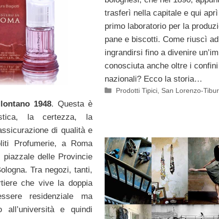
trasferì nella capitale e qui aprì
primo laboratorio per la produz
pane e biscotti. Come riuscì ad
ingrandirsi fino a divenire un’i
conosciuta anche oltre i confini
nazionali? Ecco la storia…
Categorie
Prodotti Tipici
,
San Lorenzo-Tibur
 lontano 1948
. Questa è
istica, la certezza, la
assicurazione di qualità e
oliti Profumerie, a Roma
i piazzale delle Provincie
ologna. Tra negozi, tanti,
tiere che vive la doppia
essere residenziale ma
 all’università e quindi