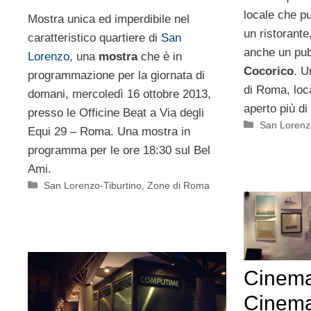
locale che pu
Mostra unica ed imperdibile nel
un ristorante
caratteristico quartiere di
San
anche un pub
Lorenzo
, una
mostra
che è in
Cocorico
. U
programmazione per la giornata di
di Roma, loca
domani, mercoledì 16 ottobre 2013,
aperto più di
presso le Officine Beat a Via degli
Categorie
San Lorenzo
Equi 29 – Roma. Una mostra in
programma per le ore 18:30 sul Bel
Ami.
Categorie
San Lorenzo-Tiburtino
,
Zone di Roma
Cinem
Cinema