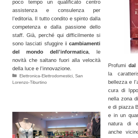
poco tempo un qualificato centro
assistenza e consulenza per
l’editoria. Il tutto condito e spinto dalla
competenza e dalla passione dello
staff. Già, perché qui difficilmente si
sono lasciati sfuggire
i cambiamenti
del mondo dell’informatica
, le
novità che saltano fuori alla velocità
Profumi
dal
della luce e l’innovazione.
la caratter
Categorie
Elettronica-Elettrodomestici
,
San
bellezza e l’
Lorenzo-Tiburtino
cura di Ipp
nella zona d
e di piazza B
e in un quar
natura di 
anche vicino