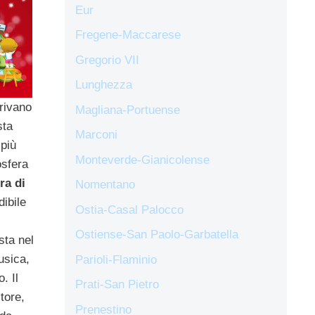
Eur
Fregene-Maccarese
Gregorio VII
Lunghezza
rivano
Magliana-Portuense
sta
Marconi
 più
Monteverde-Gianicolense
osfera
ra di
Nomentano
dibile
Ostia-Casal Palocco
Ostiense-San Paolo-Garbatella
sta nel
usica,
Parioli-Flaminio
. Il
Prati-San Pietro
tore,
Prenestino