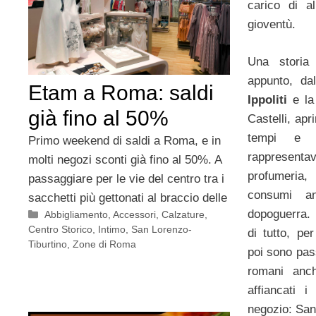
carico di a
gioventù.
Una storia
appunto, d
Etam a Roma: saldi
Ippoliti
e l
già fino al 50%
Castelli, apr
tempi e i
Primo weekend di saldi a Roma, e in
rappresenta
molti negozi sconti già fino al 50%. A
profumeria,
passaggiare per le vie del centro tra i
consumi an
sacchetti più gettonati al braccio delle
dopoguerra. 
Categorie
Abbigliamento
,
Accessori
,
Calzature
,
Centro Storico
,
Intimo
,
San Lorenzo-
di tutto, pe
Tiburtino
,
Zone di Roma
poi sono pass
romani anch
affiancati i
negozio: San