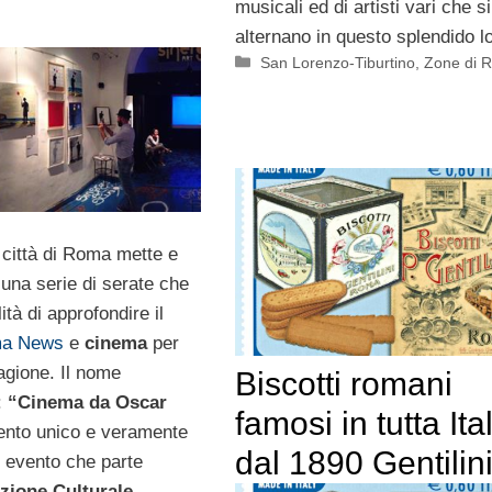
musicali ed di artisti vari che si
alternano in questo splendido l
Categorie
San Lorenzo-Tiburtino
,
Zone di 
 città di Roma mette e
 una serie di serate che
ità di approfondire il
a News
e
cinema
per
agione. Il nome
Biscotti romani
:
“Cinema da Oscar
famosi in tutta Ital
ento unico e veramente
dal 1890 Gentilin
, evento che parte
zione Culturale