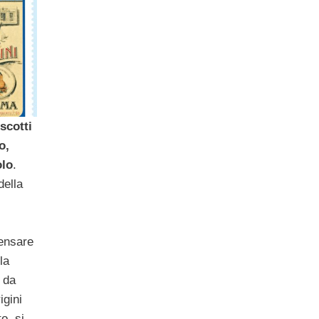
scotti
o,
olo
.
della
ensare
la
 da
igini
o, si