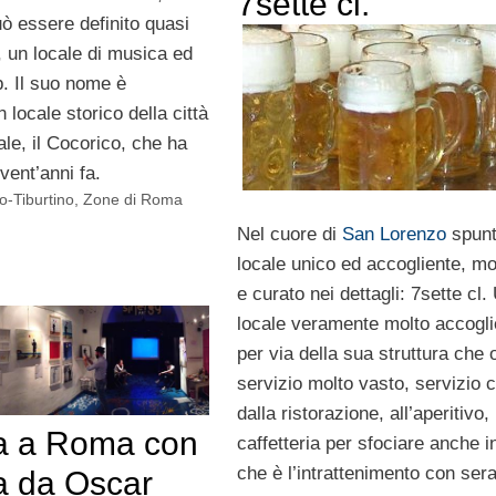
7sette cl.
ò essere definito quasi
, un locale di musica ed
. Il suo nome è
n locale storico della città
le, il Cocorico, che ha
 vent’anni fa.
-Tiburtino
,
Zone di Roma
Nel cuore di
San Lorenzo
spunt
locale unico ed accogliente, m
e curato nei dettagli: 7sette cl.
locale veramente molto accogli
per via della sua struttura che 
servizio molto vasto, servizio 
dalla ristorazione, all’aperitivo,
a a Roma con
caffetteria per sfociare anche i
che è l’intrattenimento con ser
 da Oscar