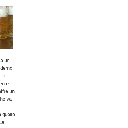
a un
oderno
 Un
ente
offre un
che va
n quello
ate