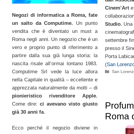
Cinem’Art
e
Negozi di informatica a Roma, fate
collaborazio
un salto da Computime.
Un punto
Studio
. Una
vendita che è diventato un must a
cinematograf
Roma negli anni. Un negozio che è un
settembre fi
vero e proprio punto di riferimento a
presso il Sin
partire dalla sua già lunga storia: la
Porta Labic
nascita risale all’ormai lontano 1983.
(
San Lorenz
Computime Srl vede la luce allora
Categorie
San Lorenzo
nella Capitale in qualità – eccellente e
apprezzata naturalmente da molti – di
pionieristico rivenditore Apple.
Profume
Come dire:
ci avevano visto giusto
già 30 anni fa
.
Roma d
Ecco perché il negozio diviene in