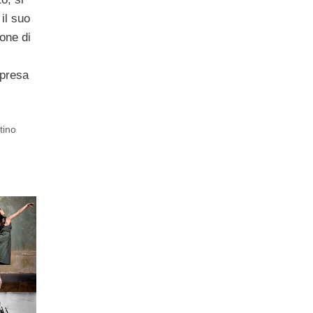
 il suo
ione di
mpresa
tino