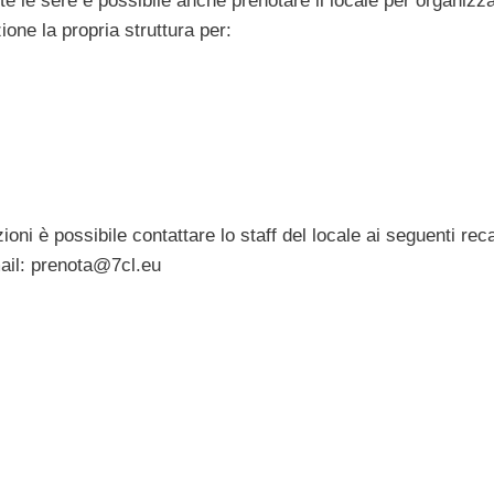
utte le sere è possibile anche prenotare il locale per organizz
zione la propria struttura per:
oni è possibile contattare lo staff del locale ai seguenti reca
ail:
prenota@7cl.eu