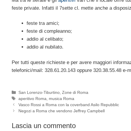
Ma tra le serate e gli
aperitivi
vari che il locale offre t
feste private. Infatti il 7sette cl. mette anche a disposi
feste tra amici;
feste di compleanno;
addio al celibato;
addio al nubilato.
Per tutti queste richieste e per avere maggiori informazi
telefonici/mail: 328.61.20.143 oppure 320.38.55.48 e-m
Categorie
San Lorenzo-Tiburtino
,
Zone di Roma
Tag
aperitivo Roma
,
musica Roma
Vasco Rossi a Roma con la coverband Asilo Repubblic
Negozi a Roma che vendono Jeffrey Campbell
Lascia un commento