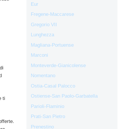
Eur
Fregene-Maccarese
Gregorio VII
Lunghezza
Magliana-Portuense
Marconi
Monteverde-Gianicolense
di
d
Nomentano
Ostia-Casal Palocco
Ostiense-San Paolo-Garbatella
 ti
Parioli-Flaminio
Prati-San Pietro
fferte.
Prenestino