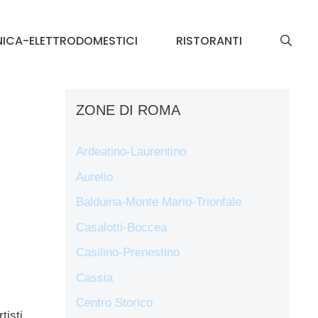
NICA-ELETTRODOMESTICI
RISTORANTI
ZONE DI ROMA
Ardeatino-Laurentino
Aurelio
Balduina-Monte Mario-Trionfale
Casalotti-Boccea
Casilino-Prenestino
Cassia
Centro Storico
tisti