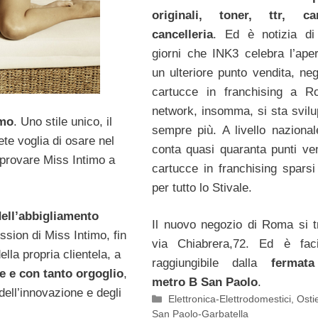
originali, toner, ttr, c
cancelleria
. Ed è notizia di
giorni che INK3 celebra l’aper
un ulteriore punto vendita, neg
cartucce in franchising a R
network, insomma, si sta svil
imo
. Uno stile unico, il
sempre più. A livello naziona
ete voglia di osare nel
conta quasi quaranta punti ven
 provare Miss Intimo a
cartucce in franchising sparsi
per tutto lo Stivale.
dell’abbigliamento
Il nuovo negozio di Roma si t
ssion di Miss Intimo, fin
via Chiabrera,72. Ed è faci
ella propria clientela, a
raggiungibile dalla
fermata
e e con tanto orgoglio
,
metro B San Paolo
.
dell’innovazione e degli
Categorie
Elettronica-Elettrodomestici
,
Osti
San Paolo-Garbatella