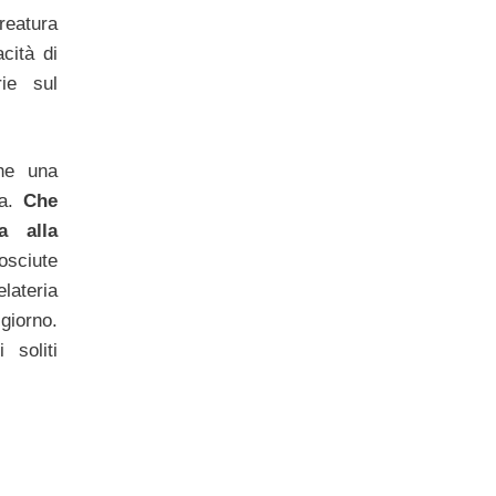
eatura
cità di
rie sul
he una
ma.
Che
a alla
osciute
elateria
giorno.
 soliti