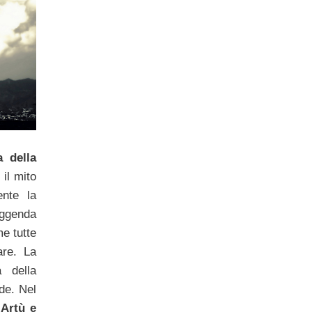
 della
 il mito
nte la
ggenda
e tutte
are. La
 della
nde. Nel
 Artù e