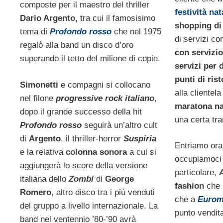
composte per il maestro del thriller
festività nat
Dario Argento,
tra cui il famosisimo
shopping di
tema di
Profondo rosso
che nel 1975
di servizi c
regalò alla band un disco d’oro
con servizi
superando il tetto del milione di copie.
servizi per d
punti di ris
Simonetti
e compagni si collocano
alla clientel
nel filone
progressive rock italiano
,
maratona na
dopo il grande successo della hit
una certa tran
Profondo rosso
seguirà un’altro cult
di
Argento
, il thriller-horror
Suspiria
Entriamo ora 
e la relativa
colonna sonora
a cui si
occupiamoci 
aggiungerà lo score della versione
particolare,
A
italiana dello
Zombi
di
George
fashion
che 
Romero
, altro disco tra i più venduti
che a
Eurom
del gruppo a livello internazionale. La
punto vendita
band nel ventennio ’80-’90 avrà