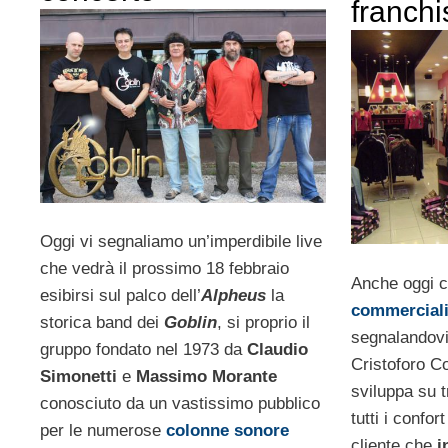
franchi
Oggi vi segnaliamo un’imperdibile live
che vedrà il prossimo 18 febbraio
Anche oggi 
esibirsi sul palco dell’
Alpheus
la
commerciali
storica band dei
Goblin
, si proprio il
segnalandov
gruppo fondato nel 1973 da
Claudio
Cristoforo Co
Simonetti
e
Massimo Morante
sviluppa su t
conosciuto da un vastissimo pubblico
tutti i confo
per le numerose
colonne sonore
cliente che
i