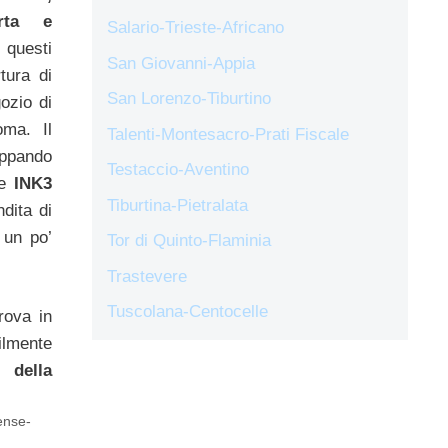
arta e
Salario-Trieste-Africano
 questi
San Giovanni-Appia
tura di
San Lorenzo-Tiburtino
ozio di
oma. Il
Talenti-Montesacro-Prati Fiscale
uppando
Testaccio-Aventino
le
INK3
Tiburtina-Pietralata
dita di
 un po’
Tor di Quinto-Flaminia
Trastevere
Tuscolana-Centocelle
rova in
lmente
 della
ense-