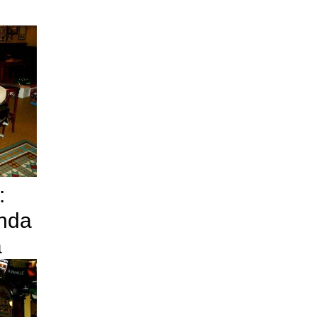
:
anda
a