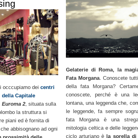
sing
Gelaterie di Roma, la magia
Fata Morgana
. Conoscete tutti
della fata Morgana? Certame
ci occcupiamo dei
centri
conoscete, perché è una le
 della Capitale
lontana, una leggenda che, com
i
Euroma 2
, situata sulla
le leggende, fa sempre sogn
lombo la struttura si
fata Morgana è una strega
re piani ed è fornita di
mitologia celtica e delle legge
rt che abbisognano ad ogni
ciclo arturiano è
la sorella di
n prossimità delle