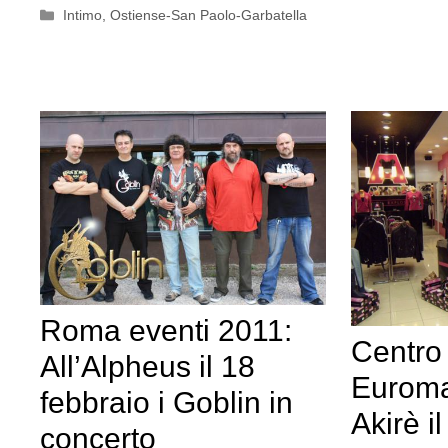
Categorie
Intimo
,
Ostiense-San Paolo-Garbatella
Roma eventi 2011:
Centro
All’Alpheus il 18
Euroma 
febbraio i Goblin in
Akirè il
concerto