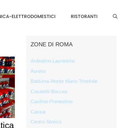
NICA-ELETTRODOMESTICI
RISTORANTI
ZONE DI ROMA
Ardeatino-Laurentino
Aurelio
Balduina-Monte Mario-Trionfale
Casalotti-Boccea
Casilino-Prenestino
Cassia
Centro Storico
tica