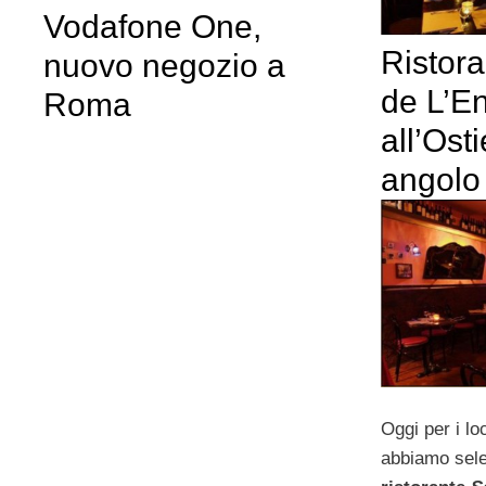
Vodafone One,
Ristor
nuovo negozio a
de L’En
Roma
all’Ost
angolo 
Oggi per i lo
abbiamo selez