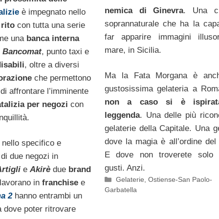
nemica di Ginevra
. Una cr
alizie
è impegnato nello
soprannaturale che ha la capa
 rito
con tutta una serie
far apparire immagini illuso
ome una
banca interna
mare, in Sicilia.
o
Bancomat
, punto taxi e
isabili
, oltre a diversi
Ma la Fata Morgana è anc
torazione
che permettono
gustosissima gelateria a Ro
a di affrontare l’imminente
non a caso si è ispirat
talizia per negozi
con
leggenda
. Una delle più ricon
quillità.
gelaterie della Capitale. Una g
dove la magia è all’ordine del 
nello specifico e
E dove non troverete solo i
di due negozi in
gusti. Anzi.
rtigli
e
Akirè
due
brand
Categorie
Gelaterie
,
Ostiense-San Paolo-
lavorano in
franchise
e
Garbatella
a 2
hanno entrambi un
 dove poter ritrovare