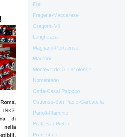
Eur
Fregene-Maccarese
3
Gregorio VII
Lunghezza
Magliana-Portuense
Marconi
Monteverde-Gianicolense
Nomentano
Ostia-Casal Palocco
Ostiense-San Paolo-Garbatella
 Roma,
INK3,
Parioli-Flaminio
ena di
Prati-San Pietro
 nella
Prenestino
ibili,