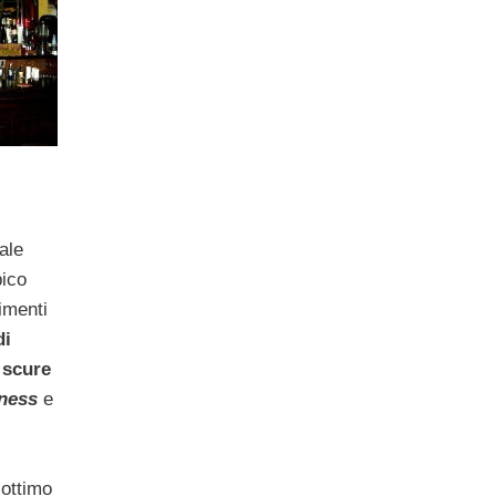
ale
pico
timenti
di
 scure
ness
e
’ottimo