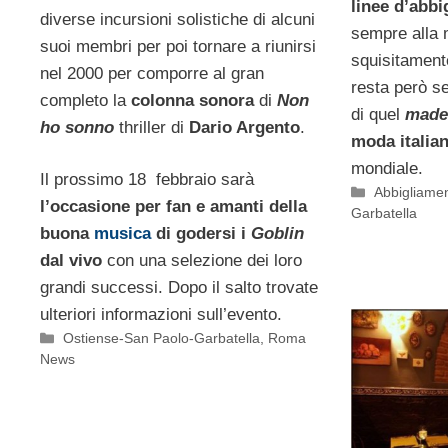
linee d’abb
diverse incursioni solistiche di alcuni
sempre alla 
suoi membri per poi tornare a riunirsi
squisitament
nel 2000 per comporre al gran
resta però s
completo la
colonna sonora
di
Non
di quel
made 
ho sonno
thriller di
Dario Argent
o
.
moda italia
mondiale.
Il prossimo 18 febbraio sarà
Categorie
Abbigliame
l’occasione per fan e amanti della
Garbatella
buona
musica
di godersi i
Goblin
dal vivo
con una selezione dei loro
grandi successi. Dopo il salto trovate
ulteriori informazioni sull’evento.
Categorie
Ostiense-San Paolo-Garbatella
,
Roma
News