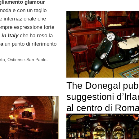
igliamento glamour
moda e con un taglio
e internazionale che
empre espressione forte
in Italy
che ha reso la
na
un punto di riferimento
nto
,
Ostiense-San Paolo-
The Donegal pub
suggestioni d’Irl
al centro di Rom