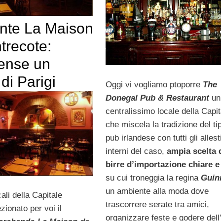
ante La Maison
trecote:
iense un
di Parigi
Oggi vi vogliamo ptoporre
The
Donegal Pub & Restaurant
un
centralissimo locale della Capit
che miscela la tradizione del ti
pub irlandese con tutti gli alles
interni del caso,
ampia scelta 
birre d’importazione chiare e
su cui troneggia la regina
Guin
un ambiente alla moda dove
cali della Capitale
trascorrere serate tra amici,
ionato per voi il
organizzare feste e godere dell