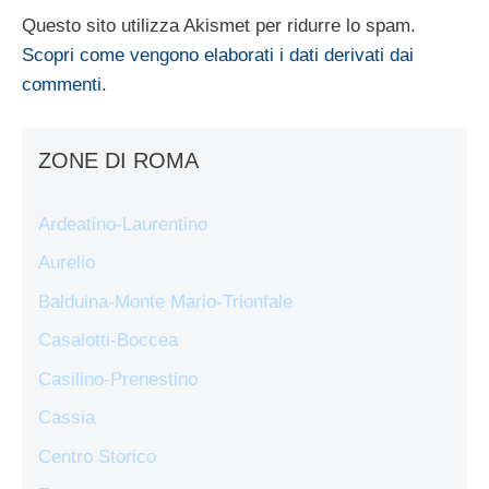
Questo sito utilizza Akismet per ridurre lo spam.
Scopri come vengono elaborati i dati derivati dai
commenti
.
ZONE DI ROMA
Ardeatino-Laurentino
Aurelio
Balduina-Monte Mario-Trionfale
Casalotti-Boccea
Casilino-Prenestino
Cassia
Centro Storico