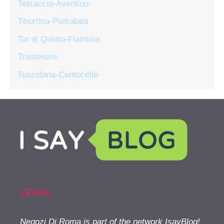
Testaccio-Aventino
Tiburtina-Pietralata
Tor di Quinto-Flaminia
Trastevere
Tuscolana-Centocelle
LEGAL
Negozi Di Roma is part of the network IsayBlog!