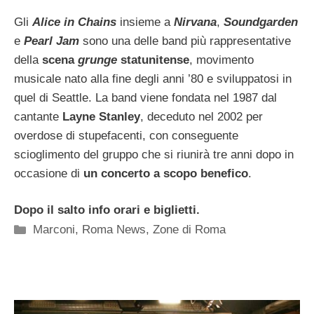
Gli
Alice in Chains
insieme a
Nirvana
,
Soundgarden
e
Pearl Jam
sono una delle band più rappresentative
della
scena
grunge
statunitense
, movimento
musicale nato alla fine degli anni ’80 e sviluppatosi in
quel di Seattle. La band viene fondata nel 1987 dal
cantante
Layne Stanley
, deceduto nel 2002 per
overdose di stupefacenti, con conseguente
scioglimento del gruppo che si riunirà tre anni dopo in
occasione di
un concerto a scopo benefico
.
Dopo il salto info orari e biglietti.
Categorie
Marconi
,
Roma News
,
Zone di Roma