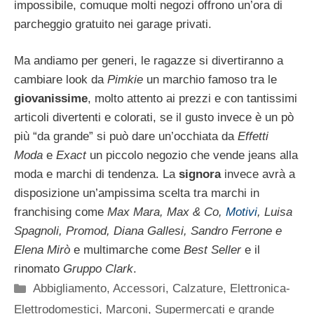
impossibile, comuque molti negozi offrono un’ora di
parcheggio gratuito nei garage privati.
Ma andiamo per generi, le ragazze si divertiranno a
cambiare look da
Pimkie
un marchio famoso tra le
giovanissime
, molto attento ai prezzi e con tantissimi
articoli divertenti e colorati, se il gusto invece è un pò
più “da grande” si può dare un’occhiata da
Effetti
Moda
e
Exact
un piccolo negozio che vende jeans alla
moda e marchi di tendenza. La
signora
invece avrà a
disposizione un’ampissima scelta tra marchi in
franchising come
Max Mara, Max & Co,
Motivi
, Luisa
Spagnoli, Promod, Diana Gallesi, Sandro Ferrone e
Elena Mirò
e multimarche come
Best Seller
e il
rinomato
Gruppo Clark
.
Categorie
Abbigliamento
,
Accessori
,
Calzature
,
Elettronica-
Elettrodomestici
,
Marconi
,
Supermercati e grande