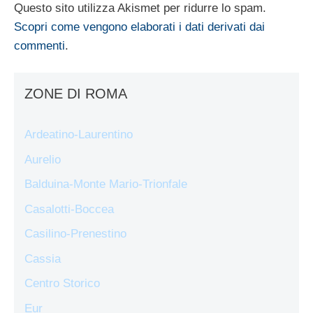
Questo sito utilizza Akismet per ridurre lo spam.
Scopri come vengono elaborati i dati derivati dai
commenti
.
ZONE DI ROMA
Ardeatino-Laurentino
Aurelio
Balduina-Monte Mario-Trionfale
Casalotti-Boccea
Casilino-Prenestino
Cassia
Centro Storico
Eur