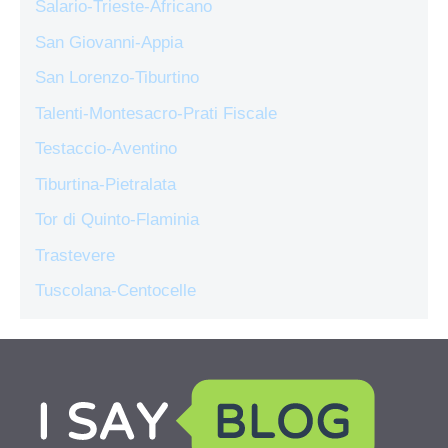
Salario-Trieste-Africano
San Giovanni-Appia
San Lorenzo-Tiburtino
Talenti-Montesacro-Prati Fiscale
Testaccio-Aventino
Tiburtina-Pietralata
Tor di Quinto-Flaminia
Trastevere
Tuscolana-Centocelle