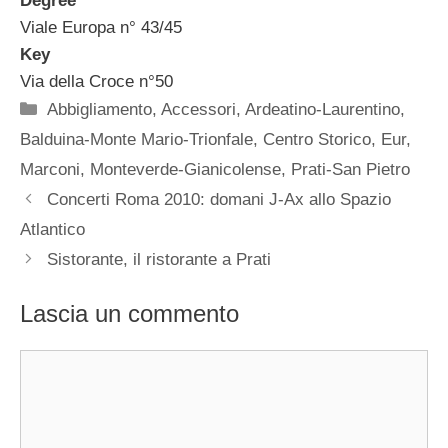
Degree
Viale Europa n° 43/45
Key
Via della Croce n°50
Categorie
Abbigliamento
,
Accessori
,
Ardeatino-Laurentino
,
Balduina-Monte Mario-Trionfale
,
Centro Storico
,
Eur
,
Marconi
,
Monteverde-Gianicolense
,
Prati-San Pietro
Concerti Roma 2010: domani J-Ax allo Spazio
Atlantico
Sistorante, il ristorante a Prati
Lascia un commento
Commento