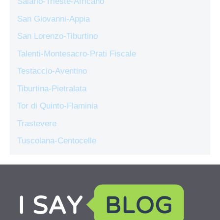
Salario-Trieste-Africano
San Giovanni-Appia
San Lorenzo-Tiburtino
Talenti-Montesacro-Prati Fiscale
Testaccio-Aventino
Tiburtina-Pietralata
Tor di Quinto-Flaminia
Trastevere
Tuscolana-Centocelle