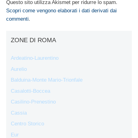
Questo sito utilizza Akismet per ridurre lo spam.
Scopri come vengono elaborati i dati derivati dai
commenti
.
ZONE DI ROMA
Ardeatino-Laurentino
Aurelio
Balduina-Monte Mario-Trionfale
Casalotti-Boccea
Casilino-Prenestino
Cassia
Centro Storico
Eur