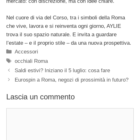
mercato: con discrezione, ma con idee chiare.
Nel cuore di via del Corso, tra i simboli della Roma
che vive, lavora e si reinventa ogni giorno, AYLIE
trova il suo spazio naturale. E invita a guardare
l’estate – e il proprio stile – da una nuova prospettiva.
Categorie
Accessori
Tag
occhiali Roma
Saldi estivi? Iniziano il 5 luglio: cosa fare
Eurospin a Roma, negozi di prossimità in futuro?
Lascia un commento
Commento