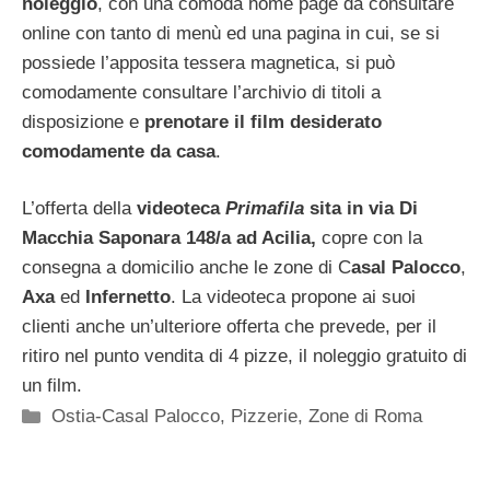
noleggio
, con una comoda home page da consultare
online con tanto di menù ed una pagina in cui, se si
possiede l’apposita tessera magnetica, si può
comodamente consultare l’archivio di titoli a
disposizione e
prenotare il film desiderato
comodamente da casa
.
L’offerta della
videoteca
Primafila
sita in via Di
Macchia Saponara 148/a ad Acilia,
copre con la
consegna a domicilio anche le zone di C
asal Palocco
,
Axa
ed
Infernetto
. La videoteca propone ai suoi
clienti anche un’ulteriore offerta che prevede, per il
ritiro nel punto vendita di 4 pizze, il noleggio gratuito di
un film.
Categorie
Ostia-Casal Palocco
,
Pizzerie
,
Zone di Roma