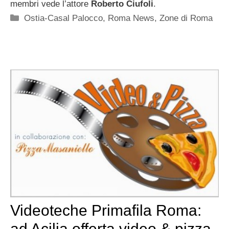
membri vede l’attore
Roberto Ciufoli
.
Categorie
Ostia-Casal Palocco
,
Roma News
,
Zone di Roma
Videoteche Primafila Roma:
ad Acilia offerta video & pizza