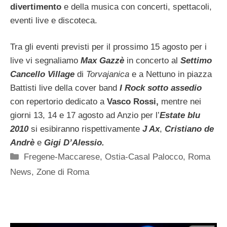
divertimento
e della musica con concerti, spettacoli,
eventi live e discoteca.
Tra gli eventi previsti per il prossimo 15 agosto per i
live vi segnaliamo
Max Gazzè
in concerto al
Settimo
Cancello Village
di
Torvajanica
e a Nettuno in piazza
Battisti live della cover band
I Rock sotto assedio
con repertorio dedicato a
Vasco Rossi,
mentre nei
giorni 13, 14 e 17 agosto ad Anzio per l’
Estate blu
2010
si esibiranno rispettivamente
J Ax
,
Cristiano de
Andrè
e
Gigi D’Alessio.
Categorie
Fregene-Maccarese
,
Ostia-Casal Palocco
,
Roma
News
,
Zone di Roma