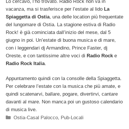
Lo cercavo, l’ho trovato. Radio Rock non va in
vacanza, ma si trasferisce per l’estate al lido
La
Spiaggetta di Ostia
, una delle location più frequentate
del lungomare di Ostia. La stagione estiva di Radio
Rock! è già cominciata dall’inizio del mese, dal 5
giugno in poi. Un’estate di buona musica e di mare,
con i leggendari dj Armandino, Prince Faster, dj
Oreste, e con tantissime altre voci di
Radio Rock
e
Radio Rock Italia
.
Appuntamento quindi con la consolle della Spiaggetta.
Per celebrare l’estate con la musica che più amate, e
quindi scatenarvi, ballare, pogare, divertirvi, cantare
davanti al mare. Non manca poi un gustoso calendario
di musica live.
Categorie
Ostia-Casal Palocco
,
Pub-Locali