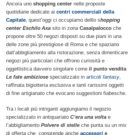
Ancora uno
shopping center
nelle proposte
quotidiane dedicate ai
centri commerciali della
Capitale
, quest’oggi ci occupiamo delllo s
hopping
center Eschilo Axa
sito in zona
Casalpalocco
che
propone oltre 50 negozi disposti su due piani in una
delle zone più prestigiose di Roma e che spaziano
dall’abbigliamento alla ristorazione, senza dimenticare
negozi più particolari che offrono curiosità e
oggettistica davvero singolare come
il punto vendita
Le fate ambiziose
specializzato in
articoli
fantasy
,
raffinata bigiotteria esclusiva e tanti rarissimi oggetti
di fine artigianato che evocano suggestioni fiabesche.
Tra i locali più intriganti aggiungiamo il negozio
specializzato in antiquariato
C’era una volta
e
l’abbigliamento
Polvere di stelle
che punta su un mix
di offerta che comprende anche
accessori
e