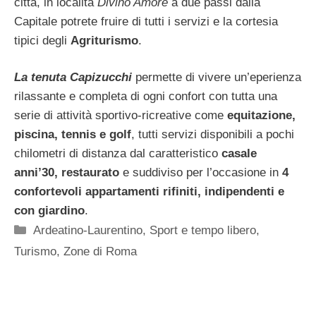
città, in località
Divino Amore
a due passi dalla
Capitale potrete fruire di tutti i servizi e la cortesia
tipici degli
Agriturismo
.
La tenuta Capizucchi
permette di vivere un’eperienza
rilassante e completa di ogni confort con
tutta una
serie di attività sportivo-ricreative come
equitazione,
piscina, tennis e golf
, tutti servizi disponibili a pochi
chilometri di distanza dal caratteristico
casale
anni’30, restaurato
e suddiviso per l’occasione in
4
confortevoli appartamenti rifiniti, indipendenti e
con giardino
.
Categorie
Ardeatino-Laurentino
,
Sport e tempo libero
,
Turismo
,
Zone di Roma