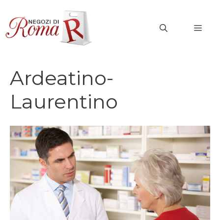
Vai
al
MEN
contenuto
Ardeatino-
Laurentino