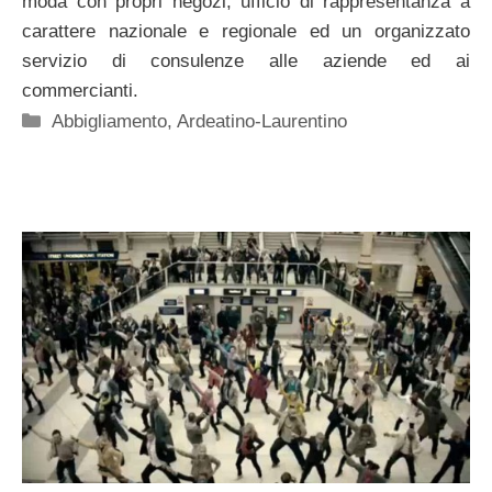
moda con propri negozi, ufficio di rappresentanza a
carattere nazionale e regionale ed un organizzato
servizio di consulenze alle aziende ed ai
commercianti.
Categorie
Abbigliamento
,
Ardeatino-Laurentino