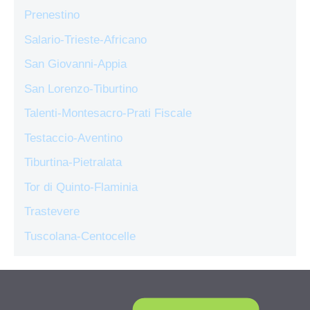
Prenestino
Salario-Trieste-Africano
San Giovanni-Appia
San Lorenzo-Tiburtino
Talenti-Montesacro-Prati Fiscale
Testaccio-Aventino
Tiburtina-Pietralata
Tor di Quinto-Flaminia
Trastevere
Tuscolana-Centocelle