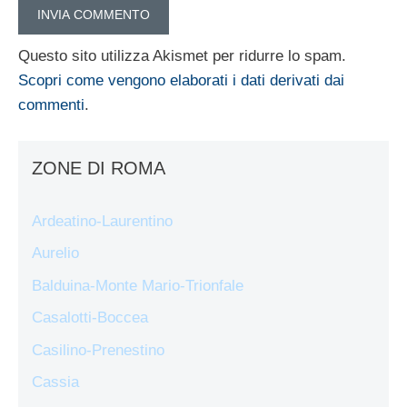
Questo sito utilizza Akismet per ridurre lo spam.
Scopri come vengono elaborati i dati derivati dai
commenti
.
ZONE DI ROMA
Ardeatino-Laurentino
Aurelio
Balduina-Monte Mario-Trionfale
Casalotti-Boccea
Casilino-Prenestino
Cassia