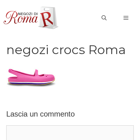
Vai
al
MEN
contenuto
negozi crocs Roma
Lascia un commento
Commento