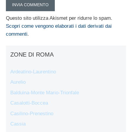
Questo sito utilizza Akismet per ridurre lo spam.
Scopri come vengono elaborati i dati derivati dai
commenti
.
ZONE DI ROMA
Ardeatino-Laurentino
Aurelio
Balduina-Monte Mario-Trionfale
Casalotti-Boccea
Casilino-Prenestino
Cassia