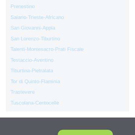
Prenestino
Salario-Trieste-Africano
San Giovanni-Appia
San Lorenzo-Tiburtino
Talenti-Montesacro-Prati Fiscale
Testaccio-Aventino
Tiburtina-Pietralata
Tor di Quinto-Flaminia
Trastevere
Tuscolana-Centocelle