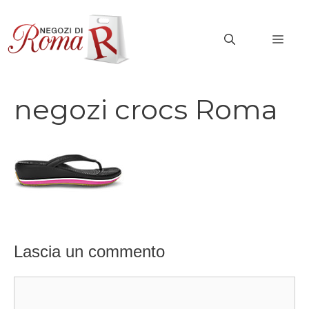
Vai
al
MEN
contenuto
negozi crocs Roma
Lascia un commento
Commento