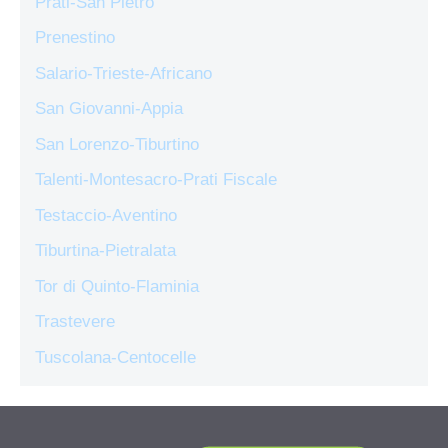
Prati-San Pietro
Prenestino
Salario-Trieste-Africano
San Giovanni-Appia
San Lorenzo-Tiburtino
Talenti-Montesacro-Prati Fiscale
Testaccio-Aventino
Tiburtina-Pietralata
Tor di Quinto-Flaminia
Trastevere
Tuscolana-Centocelle