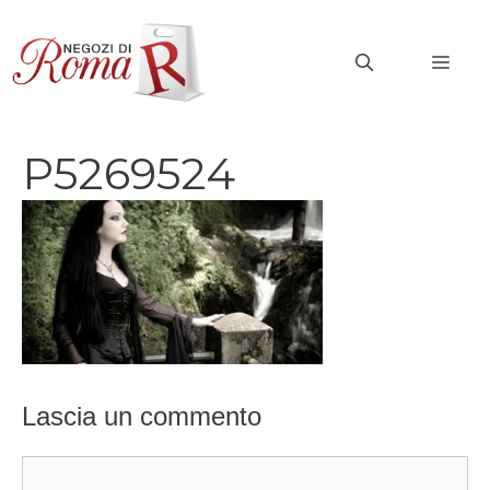
Vai
al
MEN
contenuto
P5269524
Lascia un commento
Commento