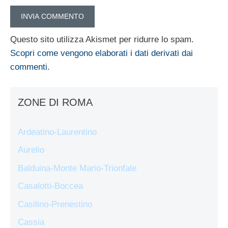
Questo sito utilizza Akismet per ridurre lo spam.
Scopri come vengono elaborati i dati derivati dai
commenti
.
ZONE DI ROMA
Ardeatino-Laurentino
Aurelio
Balduina-Monte Mario-Trionfale
Casalotti-Boccea
Casilino-Prenestino
Cassia