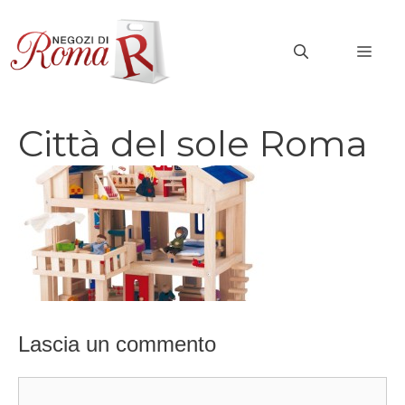
Vai
al
MEN
contenuto
Città del sole Roma
Lascia un commento
Commento