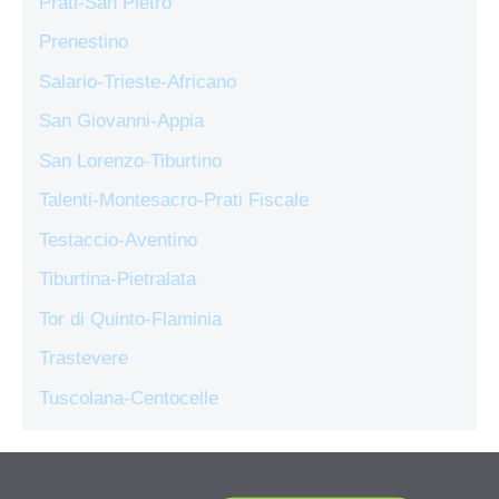
Prati-San Pietro
Prenestino
Salario-Trieste-Africano
San Giovanni-Appia
San Lorenzo-Tiburtino
Talenti-Montesacro-Prati Fiscale
Testaccio-Aventino
Tiburtina-Pietralata
Tor di Quinto-Flaminia
Trastevere
Tuscolana-Centocelle