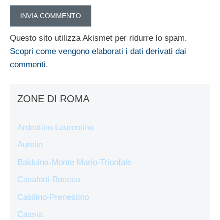
Questo sito utilizza Akismet per ridurre lo spam.
Scopri come vengono elaborati i dati derivati dai
commenti
.
ZONE DI ROMA
Ardeatino-Laurentino
Aurelio
Balduina-Monte Mario-Trionfale
Casalotti-Boccea
Casilino-Prenestino
Cassia