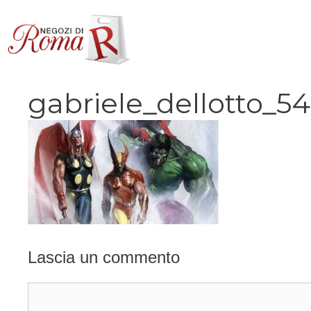
Vai
al
contenuto
gabriele_dellotto_5
Lascia un commento
Commento