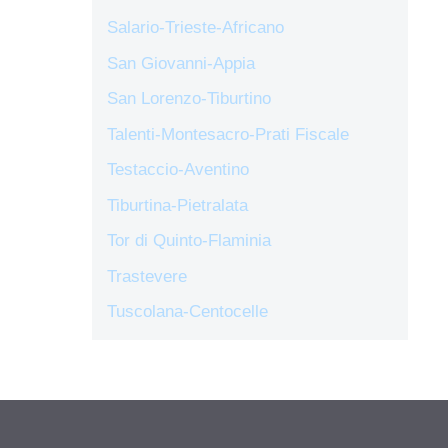
Salario-Trieste-Africano
San Giovanni-Appia
San Lorenzo-Tiburtino
Talenti-Montesacro-Prati Fiscale
Testaccio-Aventino
Tiburtina-Pietralata
Tor di Quinto-Flaminia
Trastevere
Tuscolana-Centocelle