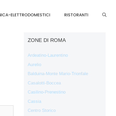
NICA-ELETTRODOMESTICI
RISTORANTI
ZONE DI ROMA
Ardeatino-Laurentino
Aurelio
Balduina-Monte Mario-Trionfale
Casalotti-Boccea
Casilino-Prenestino
Cassia
Centro Storico