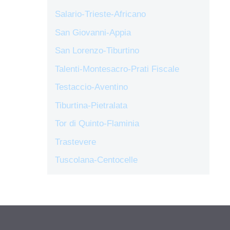
Salario-Trieste-Africano
San Giovanni-Appia
San Lorenzo-Tiburtino
Talenti-Montesacro-Prati Fiscale
Testaccio-Aventino
Tiburtina-Pietralata
Tor di Quinto-Flaminia
Trastevere
Tuscolana-Centocelle