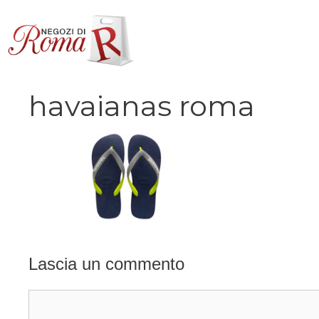
Vai
al
contenuto
havaianas roma
Lascia un commento
Commento