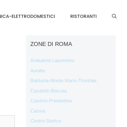
NICA-ELETTRODOMESTICI
RISTORANTI
ZONE DI ROMA
Ardeatino-Laurentino
Aurelio
Balduina-Monte Mario-Trionfale
Casalotti-Boccea
Casilino-Prenestino
Cassia
Centro Storico