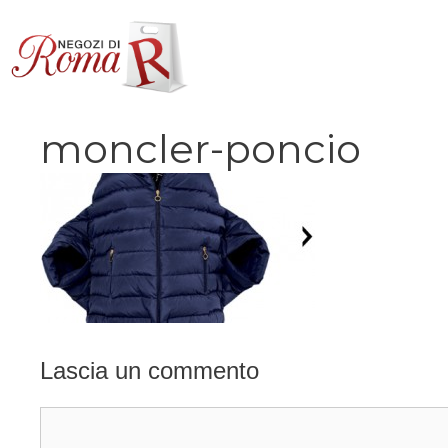
Vai
al
contenuto
moncler-poncio
Lascia un commento
Commento