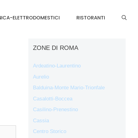
NICA-ELETTRODOMESTICI
RISTORANTI
ZONE DI ROMA
Ardeatino-Laurentino
Aurelio
Balduina-Monte Mario-Trionfale
Casalotti-Boccea
Casilino-Prenestino
Cassia
Centro Storico