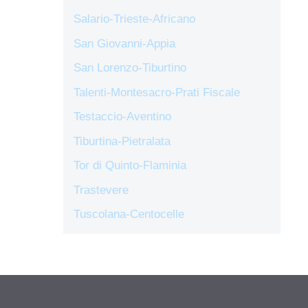
Salario-Trieste-Africano
San Giovanni-Appia
San Lorenzo-Tiburtino
Talenti-Montesacro-Prati Fiscale
Testaccio-Aventino
Tiburtina-Pietralata
Tor di Quinto-Flaminia
Trastevere
Tuscolana-Centocelle