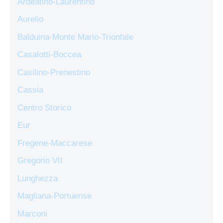
Ardeatino-Laurentino
Aurelio
Balduina-Monte Mario-Trionfale
Casalotti-Boccea
Casilino-Prenestino
Cassia
Centro Storico
Eur
Fregene-Maccarese
Gregorio VII
Lunghezza
Magliana-Portuense
Marconi