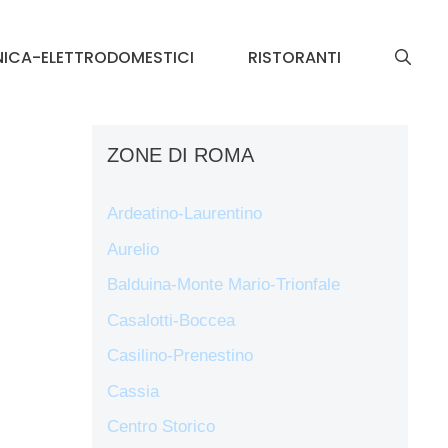
NICA-ELETTRODOMESTICI
RISTORANTI
ZONE DI ROMA
Ardeatino-Laurentino
Aurelio
Balduina-Monte Mario-Trionfale
Casalotti-Boccea
Casilino-Prenestino
Cassia
Centro Storico