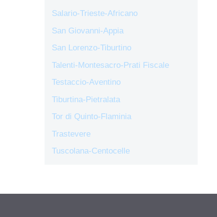
Salario-Trieste-Africano
San Giovanni-Appia
San Lorenzo-Tiburtino
Talenti-Montesacro-Prati Fiscale
Testaccio-Aventino
Tiburtina-Pietralata
Tor di Quinto-Flaminia
Trastevere
Tuscolana-Centocelle