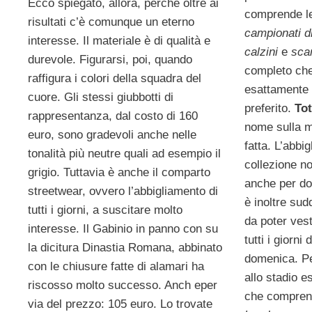
Ecco spiegato, allora, perché oltre ai
comprende 
risultati c’è comunque un eterno
campionati di
interesse. Il materiale è di qualità e
calzini
e
sca
durevole. Figurarsi, poi, quando
completo che 
raffigura i colori della squadra del
esattamente 
cuore. Gli stessi giubbotti di
preferito.
Tot
rappresentanza, dal costo di 160
nome sulla m
euro, sono gradevoli anche nelle
fatta. L’abb
tonalità più neutre quali ad esempio il
collezione n
grigio. Tuttavia è anche il comparto
anche per do
streetwear, ovvero l’abbigliamento di
è inoltre sud
tutti i giorni, a suscitare molto
da poter vesti
interesse. Il Gabinio in panno con su
tutti i giorni
la dicitura Dinastia Romana, abbinato
domenica. Per
con le chiusure fatte di alamari ha
allo stadio e
riscosso molto successo. Anch eper
che compre
via del prezzo: 105 euro. Lo trovate