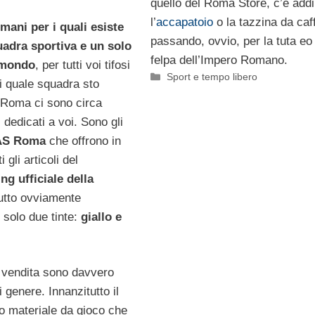
quello del Roma Store, c’è addir
l’
accapatoio
o la tazzina da caf
omani per i quali esiste
passando, ovvio, per la tuta eo 
uadra sportiva e un solo
felpa dell’Impero Romano.
 mondo
, per tutti voi tifosi
Categorie
Sport e tempo libero
i quale squadra sto
 Roma ci sono circa
 dedicati a voi. Sono gli
 AS Roma
che offrono in
i gli articoli del
g ufficiale della
 tutto ovviamente
n solo due tinte:
giallo e
in vendita sono davvero
i genere. Innanzitutto il
o materiale da gioco che