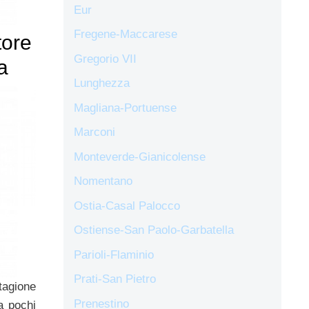
Eur
Fregene-Maccarese
tore
Gregorio VII
a
Lunghezza
Magliana-Portuense
Marconi
Monteverde-Gianicolense
Nomentano
Ostia-Casal Palocco
Ostiense-San Paolo-Garbatella
Parioli-Flaminio
Prati-San Pietro
tagione
Prenestino
a pochi