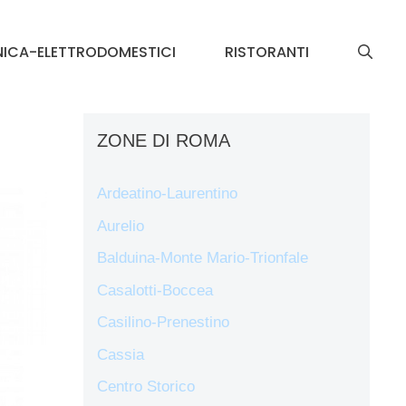
NICA-ELETTRODOMESTICI
RISTORANTI
ZONE DI ROMA
Ardeatino-Laurentino
Aurelio
Balduina-Monte Mario-Trionfale
Casalotti-Boccea
Casilino-Prenestino
Cassia
Centro Storico