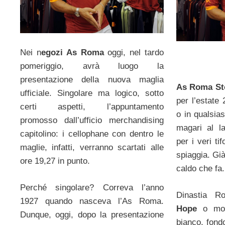
Nei n
egozi As Roma
oggi, nel tardo
pomeriggio, avrà luogo la
presentazione della nuova maglia
As Roma St
ufficiale. Singolare ma logico, sotto
per l’estate
certi aspetti, l’appuntamento
o in qualsias
promosso dall’ufficio merchandising
magari al l
capitolino: i cellophane con dentro le
per i veri ti
maglie, infatti, verranno scartati alle
spiaggia. Gi
ore 19,27 in punto.
caldo che fa.
Perché singolare? Correva l’anno
Dinastia R
1927 quando nasceva l’As Roma.
Hope
o mo
Dunque, oggi, dopo la presentazione
bianco, fondo