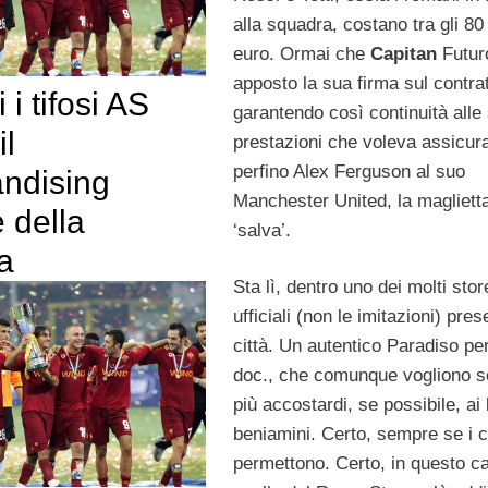
alla squadra, costano tra gli 80
euro. Ormai che
Capitan
Futur
apposto la sua firma sul contrat
i i tifosi AS
garantendo così continuità alle
il
prestazioni che voleva assicura
perfino Alex Ferguson al suo
ndising
Manchester United, la magliett
e della
‘salva’.
a
Sta lì, dentro uno dei molti stor
ufficiali (non le imitazioni) prese
città. Un autentico Paradiso per 
doc., che comunque vogliono 
più accostardi, se possibile, ai 
beniamini. Certo, sempre se i c
permettono. Certo, in questo c