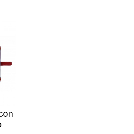
 con
o