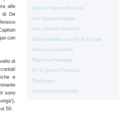
ra alle
Salario-Trieste-Africano
a di De
San Giovanni-Appia
fensivo
San Lorenzo-Tiburtino
apitan
quo con
Talenti-Montesacro-Prati Fiscale
Testaccio-Aventino
Tiburtina-Pietralata
vello di
 contati
Tor di Quinto-Flaminia
riche e
Trastevere
minante
Tuscolana-Centocelle
sti sono
lunga’),
sui 50.