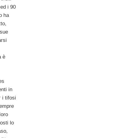
 ed i 90
o ha
to,
 sue
rsi
a è
es
nti in
i tifosi
sempre
loro
osti lo
aso,