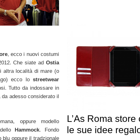
ore
, ecco i nuovi costumi
 2012. Che siate ad
Ostia
i altra località di mare (o
ago) ecco lo
streetwear
fosi. Tutto da indossare in
à da adesso considerato il
L’As Roma store
omana, oppure modello
le sue idee regal
dello
Hammock
. Fondo
 blu oppure il tradzionale