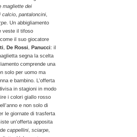
le
magliette dei
 calcio
,
pantaloncini
,
rpe
. Un abbigliamento
veste il tifoso
come il suo giocatore
ti
,
De Rossi
,
Panucci
: il
aglietta segna la scelta
igliamento comprende una
on solo per uomo ma
nna e bambino. L’offerta
divisa in stagioni in modo
re i colori giallo rosso
 dell’anno e non solo di
 le giornate di trasferta
siste un’offerta apposita
nde
cappellini
,
sciarpe
,