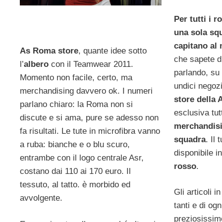
Per tutti i r
una sola sq
capitano al
As Roma store
, quante idee sotto
che sapete d
l’
albero
con il Teamwear 2011.
parlando, su
Momento non facile, certo, ma
undici negozi
merchandising davvero ok. I numeri
store della
parlano chiaro: la Roma non si
esclusiva tutt
discute e si ama, pure se adesso non
merchandisin
fa risultati. Le tute in microfibra vanno
squadra
. Il
a ruba: bianche e o blu scuro,
disponibile i
entrambe con il logo centrale Asr,
rosso
.
costano dai 110 ai 170 euro. Il
tessuto, al tatto. è morbido ed
Gli articoli 
avvolgente.
tanti e di ogn
preziosissim