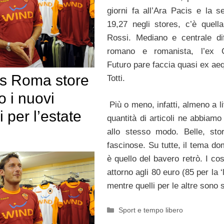
giorni fa all’Ara Pacis e la se
19,27 negli stores, c’è quell
Rossi. Mediano e centrale di
romano e romanista, l’ex C
Futuro pare faccia quasi ex ae
As Roma store
Totti.
o i nuovi
Più o meno, infatti, almeno a li
 per l’estate
quantità di articoli ne abbiamo
allo stesso modo. Belle, sto
fascinose. Su tutte, il tema do
è quello del bavero retrò. I co
attorno agli 80 euro (85 per la ‘
mentre quelli per le altre sono 
Categorie
Sport e tempo libero