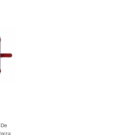
 De
forza