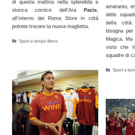
di questa mattina nella splendida e
amaranto, er
storica cornice dell’Ara
Pacis
,
delle squa
all’interno dei Roma Store in città
della città
potrete trovare la nuova maglietta.
bisogna per 
Magica. Ma 
Categorie
Sport e tempo libero
visto che i
squadre di ca
Categorie
Sport e tem