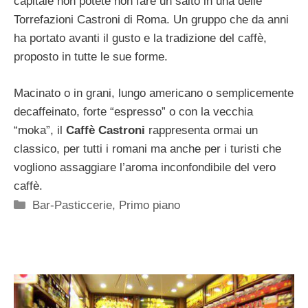
capitale non potete non fare un salto in una delle
Torrefazioni Castroni di Roma. Un gruppo che da anni
ha portato avanti il gusto e la tradizione del caffè,
proposto in tutte le sue forme.
Macinato o in grani, lungo americano o semplicemente
decaffeinato, forte “espresso” o con la vecchia
“moka”, il
Caffè Castroni
rappresenta ormai un
classico, per tutti i romani ma anche per i turisti che
vogliono assaggiare l’aroma inconfondibile del vero
caffè.
Categorie
Bar-Pasticcerie
,
Primo piano