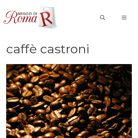
Vai
al
MEN
contenuto
caffè castroni