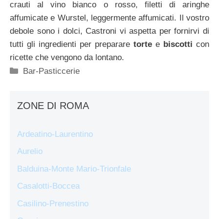
crauti al vino bianco o rosso, filetti di aringhe
affumicate e Wurstel, leggermente affumicati. Il vostro
debole sono i dolci, Castroni vi aspetta per fornirvi di
tutti gli ingredienti per preparare
torte
e
biscotti
con
ricette che vengono da lontano.
Categorie
Bar-Pasticcerie
ZONE DI ROMA
Ardeatino-Laurentino
Aurelio
Balduina-Monte Mario-Trionfale
Casalotti-Boccea
Casilino-Prenestino