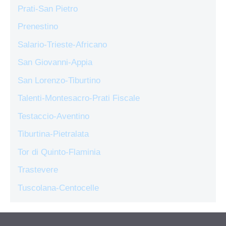
Prati-San Pietro
Prenestino
Salario-Trieste-Africano
San Giovanni-Appia
San Lorenzo-Tiburtino
Talenti-Montesacro-Prati Fiscale
Testaccio-Aventino
Tiburtina-Pietralata
Tor di Quinto-Flaminia
Trastevere
Tuscolana-Centocelle