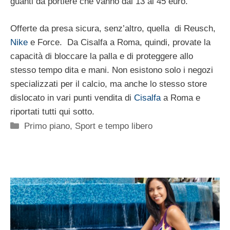
guanti da portiere che vanno dai 13 ai 45 euro.
Offerte da presa sicura, senz’altro, quella di Reusch,
Nike
e Force. Da Cisalfa a Roma, quindi, provate la
capacità di bloccare la palla e di proteggere allo
stesso tempo dita e mani. Non esistono solo i negozi
specializzati per il calcio, ma anche lo stesso store
dislocato in vari punti vendita di
Cisalfa
a Roma e
riportati tutti qui sotto.
Categorie
Primo piano
,
Sport e tempo libero