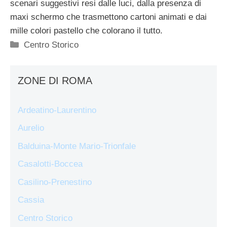
scenari suggestivi resi dalle luci, dalla presenza di
maxi schermo che trasmettono cartoni animati e dai
mille colori pastello che colorano il tutto.
Categorie
Centro Storico
ZONE DI ROMA
Ardeatino-Laurentino
Aurelio
Balduina-Monte Mario-Trionfale
Casalotti-Boccea
Casilino-Prenestino
Cassia
Centro Storico