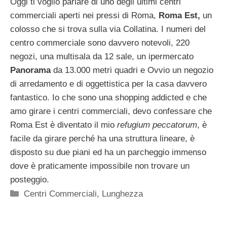
Oggi ti voglio parlare di uno degli ultimi centri
commerciali aperti nei pressi di Roma,
Roma Est,
un
colosso che si trova sulla via Collatina. I numeri del
centro commerciale sono davvero notevoli, 220
negozi, una multisala da 12 sale, un ipermercato
Panorama
da 13.000 metri quadri e Ovvio un negozio
di arredamento e di oggettistica per la casa davvero
fantastico. Io che sono una shopping addicted e che
amo girare i centri commerciali, devo confessare che
Roma Est è diventato il mio
refugium peccatorum
, è
facile da girare perché ha una struttura lineare, è
disposto su due piani ed ha un parcheggio immenso
dove è praticamente impossibile non trovare un
posteggio.
Categorie
Centri Commerciali
,
Lunghezza