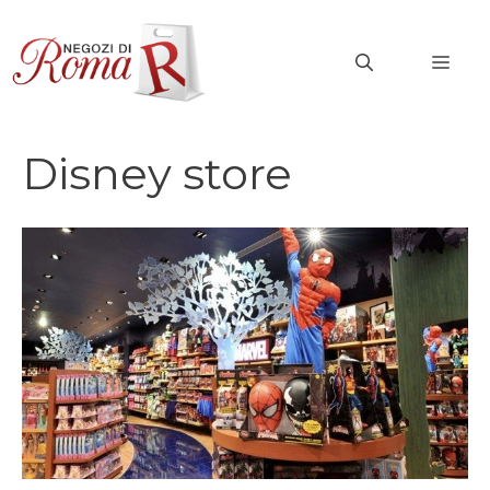
Vai
al
MEN
contenuto
Disney store