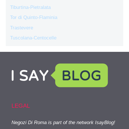
Tiburtina-Pietralata
Tor di Quinto-Flaminia
Trastevere
Tuscolana-Centocelle
LEGAL
Negozi Di Roma is part of the network IsayBlog!