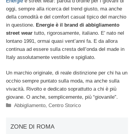
Energie
è street wear: parola d’ordine per i giovani di
oggi, sempre alla ricerca del trend giusto, ma anche
della comodità e del comfort casual tipico del marchio
in questione.
Energie è il brand di abbigliamento
street wear
tutto, rigorosamente, italiano. E’ nato nel
lontano 1991, ormai quasi vent’anni fa. E da allora
continua ad essere sulla cresta dell’onda del made in
Italy assolutamente vestibile e spigliato.
Un marchio originale, di reale distinzione per chi ha un
occhio sempre puntato sulla moda, ma anche sulla
vivacità. Rivolto e dedicato soprattutto a chi è più
giovane. O anche, semplicemente, più “giovanile”.
Categorie
Abbigliamento
,
Centro Storico
ZONE DI ROMA