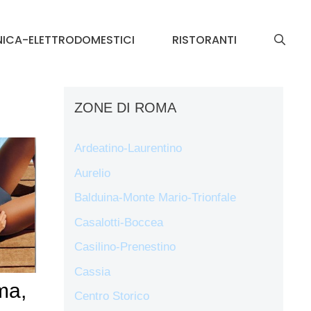
NICA-ELETTRODOMESTICI
RISTORANTI
ZONE DI ROMA
Ardeatino-Laurentino
Aurelio
Balduina-Monte Mario-Trionfale
Casalotti-Boccea
Casilino-Prenestino
Cassia
ma,
Centro Storico