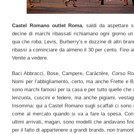
Castel Romano outlet Roma
, saldi da aspettare 
decine di marchi ribassati richiamano ogni giorno u
qua che roba: Levis, Burberry’
s e dozzine di altri bra
ribassi a cominciare da almeno il 30 per cento. Fino al
Venite a vedere.
Baci Abbracci, Bose, Campere, Caràctère, Corso Ro
Nomi per l’abbigliamento, certo, ma anche Frette e Ba
sono marchi famosi per la casa e per tutto quelle che at
lenzuola, cuscini e federe, ma anche pigiami, vestagli
Insomma: qui a Castel Romano sugli scaffali ci sono
come al mercato quando si va a fare la spesa. Con l
ultimi arrivati, magari, sono modelli che andavano fi
per il fatto di appartenere a grandi brands, non tramo