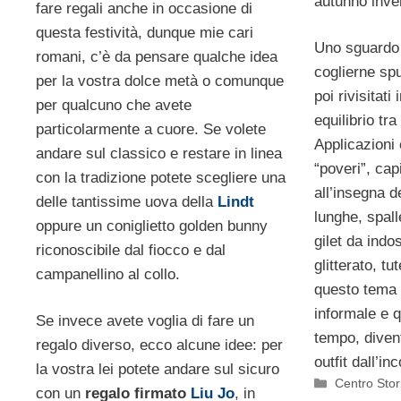
autunno inve
fare regali anche in occasione di
questa festività, dunque mie cari
Uno sguardo 
romani, c’è da pensare qualche idea
coglierne sp
per la vostra dolce metà o comunque
poi rivisitati
per qualcuno che avete
equilibrio tra
particolarmente a cuore. Se volete
Applicazioni 
andare sul classico e restare in linea
“poveri”, cap
con la tradizione potete scegliere una
all’insegna d
delle tantissime uova della
Lindt
lunghe, spall
oppure un coniglietto golden bunny
gilet da ind
riconoscibile dal fiocco e dal
glitterato, tu
campanellino al collo.
questo tema 
informale e q
Se invece avete voglia di fare un
tempo, diven
regalo diverso, ecco alcune idee: per
outfit dall’i
la vostra lei potete andare sul sicuro
Categorie
Centro Stor
con un
regalo firmato
Liu Jo
, in