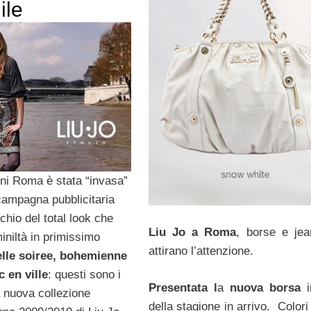
ile
rni Roma è stata “invasa”
campagna pubblicitaria
rchio del total look che
Liu Jo a Roma
, borse e je
iniltà in primissimo
attirano l’attenzione.
lle soiree, bohemienne
c en ville
: questi sono i
Presentata l
a
nuova borsa
i
a nuova collezione
della stagione in arrivo. Colori