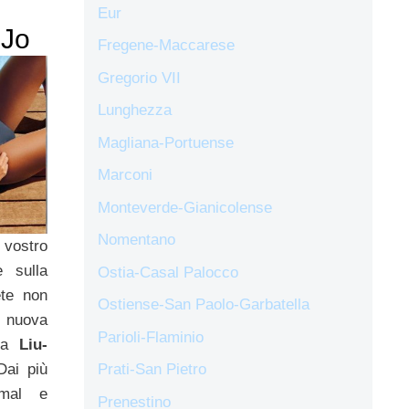
Eur
-Jo
Fregene-Maccarese
Gregorio VII
Lunghezza
Magliana-Portuense
Marconi
Monteverde-Gianicolense
Nomentano
 vostro
e sulla
Ostia-Casal Palocco
ete non
Ostiense-San Paolo-Garbatella
 nuova
Parioli-Flaminio
ata
Liu-
Prati-San Pietro
Dai più
imal e
Prenestino