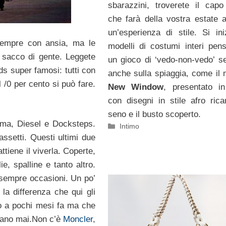
sbarazzini, troverete il capo
che farà della vostra estate 
un’esperienza di stile. Si ini
sempre con ansia, ma le
modelli di costumi interi pens
n sacco di gente. Leggete
un gioco di ‘vedo-non-vedo’ s
nds super famosi: tutti con
anche sulla spiaggia, come il 
 /0 per cento si può fare.
New Window
, presentato in
con disegni in stile afro rica
seno e il busto scoperto.
ma, Diesel e Docksteps.
Categorie
Intimo
ssetti. Questi ultimi due
tiene il viverla. Coperte,
e, spalline e tanto altro.
 sempre occasioni. Un po’
a differenza che qui gli
no a pochi mesi fa ma che
ntano mai.Non c’è
Moncler
,