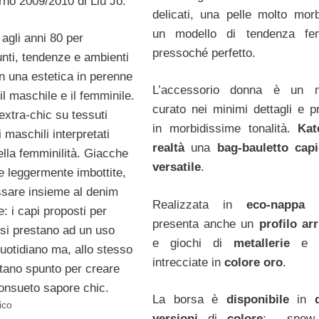
rno 2009/2010 di Liu Jo.
delicati, una pelle molto mor
un modello di tendenza fem
agli anni 80 per
pressoché perfetto.
unti, tendenze e ambienti
 in una estetica in perenne
L’accessorio donna è un m
 il maschile e il femminile.
curato nei minimi dettagli e p
extra-chic su tessuti
in morbidissime tonalità.
Kat
i maschili interpretati
realtà
una
bag-bauletto capi
ella femminilità. Giacche
versatile
.
e leggermente imbottite,
ossare insieme al denim
Realizzata in
eco-nappa 
te: i capi proposti per
presenta anche un
profilo arr
si prestano ad un uso
e giochi di
metallerie
e
uotidiano ma, allo stesso
intrecciate in
colore oro
.
tano spunto per creare
nconsueto sapore chic.
La borsa è
disponibile
in
ico
versioni
di
colore
: snow 