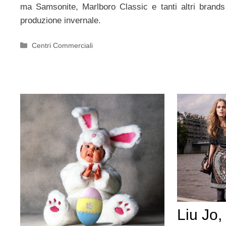
ma Samsonite, Marlboro Classic e tanti altri brand
produzione invernale.
Categorie
Centri Commerciali
Liu Jo, 