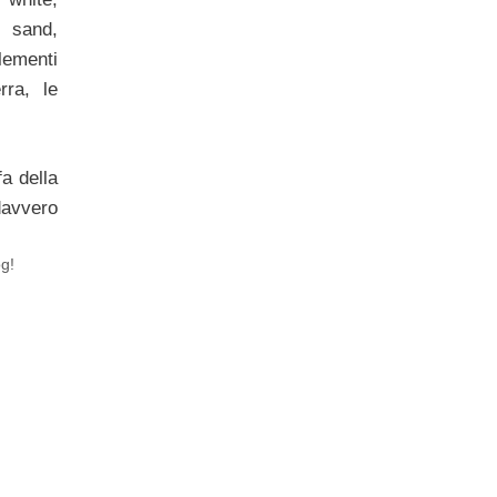
 sand,
lementi
rra, le
fa della
avvero
og!