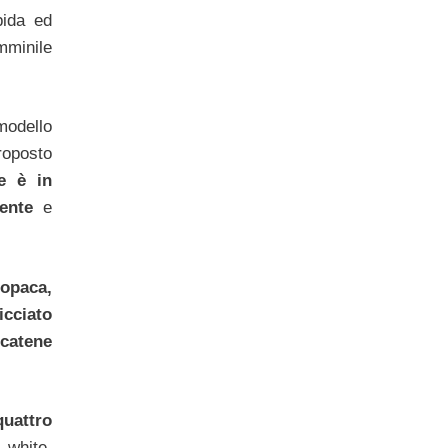
bida ed
minile
odello
roposto
e è in
ente
e
opaca,
icciato
catene
quattro
white,