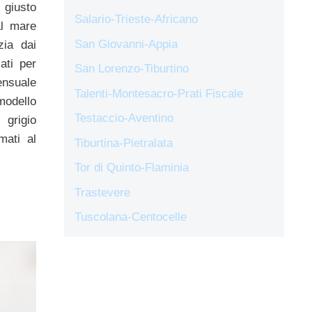
 giusto
Salario-Trieste-Africano
al mare
San Giovanni-Appia
zia dai
ati per
San Lorenzo-Tiburtino
ensuale
Talenti-Montesacro-Prati Fiscale
modello
Testaccio-Aventino
 grigio
mati al
Tiburtina-Pietralata
Tor di Quinto-Flaminia
Trastevere
Tuscolana-Centocelle