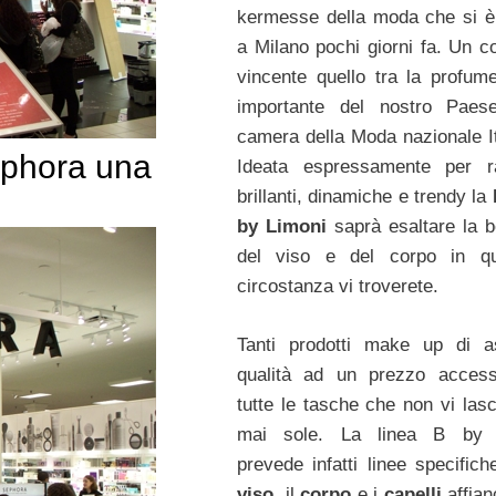
kermesse della moda che si è
a Milano pochi giorni fa. Un c
vincente quello tra la profume
importante del nostro Paes
camera della Moda nazionale It
ephora una
Ideata espressamente per r
brillanti, dinamiche e trendy la
l
by Limoni
saprà esaltare la b
del viso e del corpo in qua
circostanza vi troverete.
Tanti prodotti make up di a
qualità ad un prezzo access
tutte le tasche che non vi las
mai sole. La linea B by 
prevede infatti linee specifich
viso
, il
corpo
e i
capelli
affian