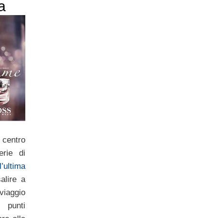
a
o centro
rie di
’ultima
alire a
viaggio
i punti