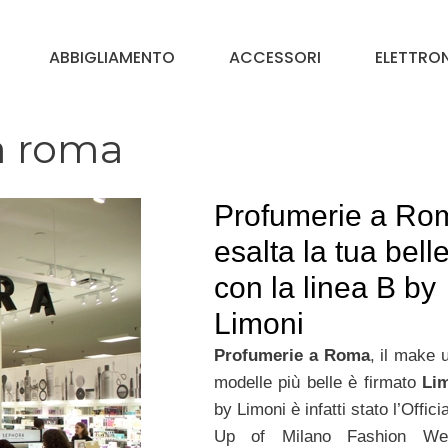
ABBIGLIAMENTO
ACCESSORI
ELETTRO
a roma
Profumerie a Ro
esalta la tua bell
con la linea B by
Limoni
Profumerie a Roma
, il make 
modelle più belle è firmato
Li
by Limoni è infatti stato l’Offic
Up of Milano Fashion We