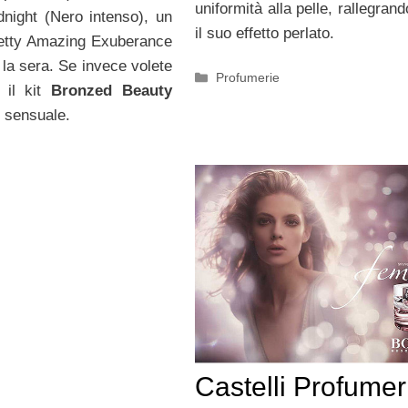
uniformità alla pelle, rallegran
night (Nero intenso), un
il suo effetto perlato.
retty Amazing Exuberance
 la sera. Se invece volete
Categorie
Profumerie
o il kit
Bronzed Beauty
e sensuale.
Castelli Profumer