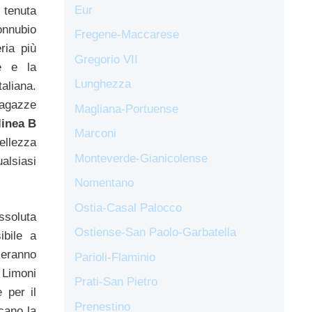
Eur
 tenuta
onnubio
Fregene-Maccarese
ria più
Gregorio VII
e e la
Lunghezza
aliana.
agazze
Magliana-Portuense
inea B
Marconi
ellezza
Monteverde-Gianicolense
lsiasi
Nomentano
Ostia-Casal Palocco
ssoluta
Ostiense-San Paolo-Garbatella
ibile a
ceranno
Parioli-Flaminio
Limoni
Prati-San Pietro
e per il
Prenestino
cano la