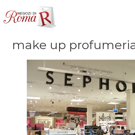
Vai
al
contenuto
make up profumeri