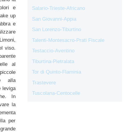
olori e
Salario-Trieste-Africano
make up
San Giovanni-Appia
abbra e
San Lorenzo-Tiburtino
lizzare
 Limoni,
Talenti-Montesacro-Prati Fiscale
l viso.
Testaccio-Aventino
parente
Tiburtina-Pietralata
elle al
Tor di Quinto-Flaminia
iccole
e alla
Trastevere
 leviga
Tuscolana-Centocelle
he. In
vare la
rementa
lla per
grande