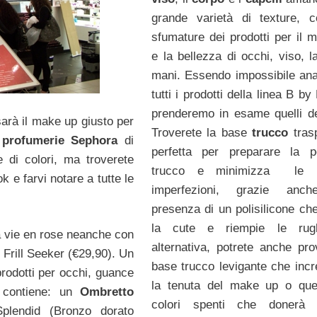
grande varietà di texture, c
sfumature dei prodotti per il 
e la bellezza di occhi, viso, l
mani. Essendo impossibile ana
tutti i prodotti della linea B by
prenderemo in esame quelli de
arà il make up giusto per
Troverete la base
trucco
tras
e
profumerie Sephora
di
perfetta per preparare la p
 di colori, ma troverete
trucco e minimizza le p
 e farvi notare a tutte le
imperfezioni, grazie anch
presenza di un polisilicone che
la cute e riempie le rug
la vie en rose neanche con
alternativa, potrete anche pro
 Frill Seeker (€29,90). Un
base trucco levigante che inc
prodotti per occhi, guance
la tenuta del make up o que
t contiene: un
Ombretto
colori spenti che donerà 
lendid (Bronzo dorato