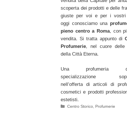
vendita della Capitale per anda
scoperta dei prodotti e delle f
giuste per voi e per i vostri 
oggi conosciamo una
profum
pieno centro a Roma
, con pi
vendita. Si tratta appunto di
C
Profumerie
, nel cuore delle
della Città Eterna.
Una profumeria dall
specializzazione sopra
nell’offerta di articoli di pro
cosmetici e prodotti profession
estetisti.
Categorie
Centro Storico
,
Profumerie