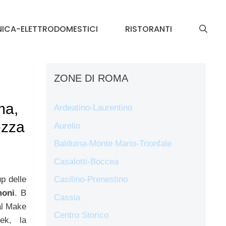
NICA-ELETTRODOMESTICI
RISTORANTI
ZONE DI ROMA
ma,
Ardeatino-Laurentino
ezza
Aurelio
Balduina-Monte Mario-Trionfale
Casalotti-Boccea
up delle
Casilino-Prenestino
moni
. B
Cassia
ial Make
Centro Storico
ek, la