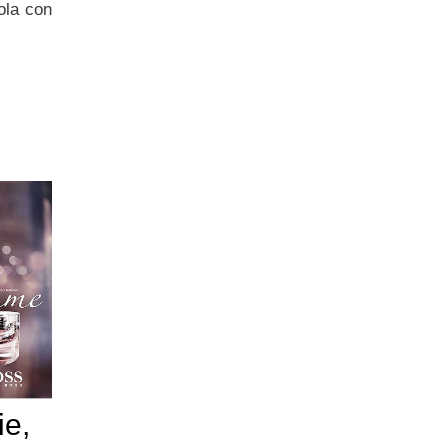
dola con
ie,