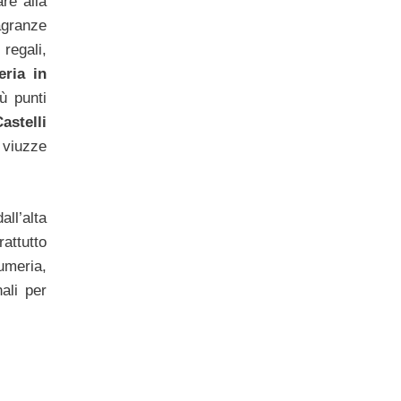
re alla
ragranze
regali,
eria in
ù punti
astelli
 viuzze
’alta
ttutto
fumeria,
ali per