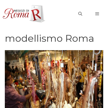
Vai
al
MEN
contenuto
modellismo Roma