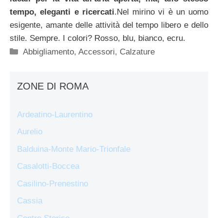
tempo, eleganti e ricercati
.Nel mirino vi è un uomo
esigente, amante delle attività del tempo libero e dello
stile. Sempre. I colori? Rosso, blu, bianco, ecru.
Categorie
Abbigliamento
,
Accessori
,
Calzature
ZONE DI ROMA
Ardeatino-Laurentino
Aurelio
Balduina-Monte Mario-Trionfale
Casalotti-Boccea
Casilino-Prenestino
Cassia