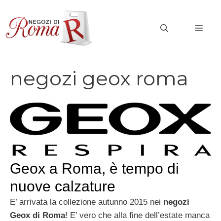
Vai
al
MEN
contenuto
negozi geox roma
Geox a Roma, è tempo di
nuove calzature
E’ arrivata la collezione autunno 2015 nei
negozi
Geox di Roma
! E’ vero che alla fine dell’estate manca