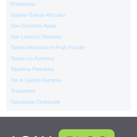
Prenestino
Salario-Trieste-Africano
San Giovanni-Appia
San Lorenzo-Tiburtino
Talenti-Montesacro-Prati Fiscale
Testaccio-Aventino
Tiburtina-Pietralata
Tor di Quinto-Flaminia
Trastevere
Tuscolana-Centocelle