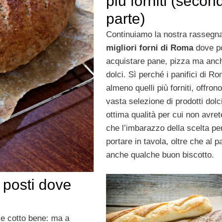
più forniti (secon
parte)
Continuiamo la nostra rassegna 
migliori forni di Roma
dove p
acquistare pane, pizza ma anc
dolci. Sì perché i panifici di R
almeno quelli più forniti, offron
vasta selezione di prodotti dolci
ottima qualità per cui non avret
che l’imbarazzo della scelta pe
portare in tavola, oltre che al p
anche qualche buon biscotto.
 posti dove
 e cotto bene: ma a