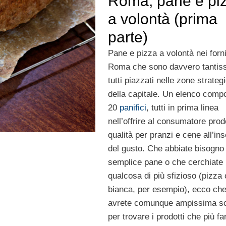
Roma, pane e pi
a volontà (prima
parte)
Pane e pizza a volontà nei forni
Roma che sono davvero tantiss
tutti piazzati nelle zone strateg
della capitale. Un elenco comp
20
panifici
, tutti in prima linea
nell’offrire al consumatore prodo
qualità per pranzi e cene all’in
del gusto. Che abbiate bisogno
semplice pane o che cerchiate
qualcosa di più sfizioso (pizza 
bianca, per esempio), ecco ch
avrete comunque ampissima sc
per trovare i prodotti che più fa