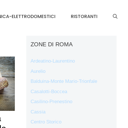
NICA-ELETTRODOMESTICI
RISTORANTI
ZONE DI ROMA
Ardeatino-Laurentino
Aurelio
Balduina-Monte Mario-Trionfale
Casalotti-Boccea
Casilino-Prenestino
Cassia
a
Centro Storico