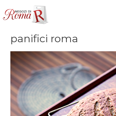
Vai
al
contenuto
panifici roma