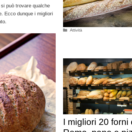
 si può trovare qualche
e. Ecco dunque i migliori
to.
Categorie
Attività
I migliori 20 forni 