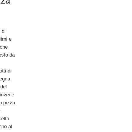
zza
 di
imi e
iche
osto da
tti di
segna
 del
 invece
o pizza
e
elta
nno al