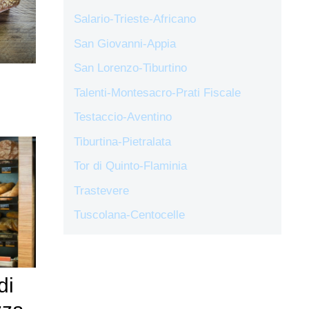
Salario-Trieste-Africano
San Giovanni-Appia
San Lorenzo-Tiburtino
Talenti-Montesacro-Prati Fiscale
Testaccio-Aventino
Tiburtina-Pietralata
Tor di Quinto-Flaminia
Trastevere
Tuscolana-Centocelle
di