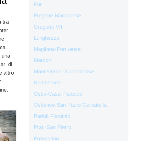
da
Eur
Fregene-Maccarese
tra i
Gregorio VII
oter
Lunghezza
he
oma,
Magliana-Portuense
o una
Marconi
ari di
Monteverde-Gianicolense
e altro
r
Nomentano
ane,
Ostia-Casal Palocco
Ostiense-San Paolo-Garbatella
Parioli-Flaminio
Prati-San Pietro
Prenestino