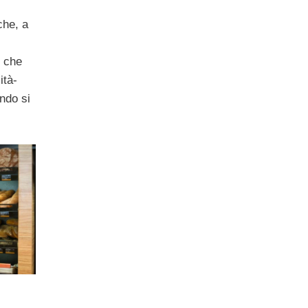
che, a
i che
ità-
ndo si