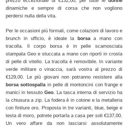
prezzo eccezionale di €132,00, per tutte le
donne
dinamiche e sempre di corsa che non vogliono
perdersi nulla della vita.
Per le occasioni più formali, come colazioni di lavoro e
brunch in ufficio, è ideale la
borsa
a mano con
tracolla. Il corpo borsa è in pelle scamosciata
stampata Geo e stuccata a mano con riporti in crosta
di pelle di vitello. La tracolla è removibile. In variante
verde militare o vinaccia, sarà vostra al prezzo di
€129,00. Le più giovani non potranno resistere alla
borsa sottospalla
in pelle di montoncini con frange e
manici in tessuto
Geo
. La tasca interna di servizio ha
la chiusura a zip. La fodera è in cotone e la metalleria
con finiture oro. Proposta in tre varianti, blue, beige e
testa di moro, potrete portarla a casa per soli €137,00.
Un vero affare da non lasciarsi assolutamente