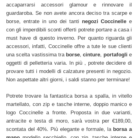
accaparrarsi accessori glamour e rinnovare il
guardaroba. Se non avete ancora deciso tra scarpe e
borse, entrate in uno dei tanti
negozi Coccinelle
e
con gli imperdibili sconti offerti potrete portare a casa i
must have di questo inverno. Per quanto riguarda gli
accessori, infatti, Coccinelle offre a tute le sue clienti
una scelta vastissima tra
borse
,
cinture
,
portafogli
e
oggetti di pelletteria varia. In più , potrete decidere di
provare tutti i modelli di calzature presenti in negozio.
Non aspettate altri giorni, i saldi stanno per terminare!
Potrete trovare la fantastica borsa a spalla, in vitello
martellato, con zip e tasche interne, doppio manico e
logo Coccinelle a fronte. Proposta in due varianti,
antracite e testa di moro, sarà vostra per €189,00,
scontata del 40%. Più elegante e formale, la
borsa a
mano
modello secchiello, con zip, tasche interne e