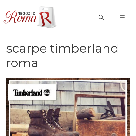
Vai
al
MEN
contenuto
scarpe timberland
roma