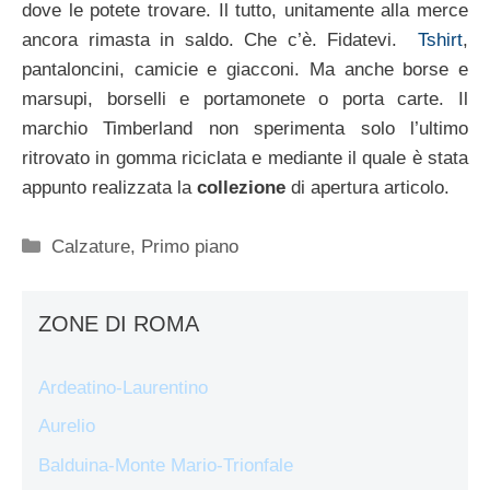
dove le potete trovare. Il tutto, unitamente alla merce
ancora rimasta in saldo. Che c’è. Fidatevi.
Tshirt
,
pantaloncini, camicie e giacconi. Ma anche borse e
marsupi, borselli e portamonete o porta carte. Il
marchio Timberland non sperimenta solo l’ultimo
ritrovato in gomma riciclata e mediante il quale è stata
appunto realizzata la
collezione
di apertura articolo.
Categorie
Calzature
,
Primo piano
ZONE DI ROMA
Ardeatino-Laurentino
Aurelio
Balduina-Monte Mario-Trionfale