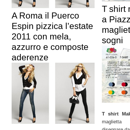
T shir
A Roma il Puerco
a Piaz
Espin pizzica l’estate
magliet
2011 con mela,
sogni
azzurro e composte
aderenze
T shirt Ma
maglietta
disegnare da