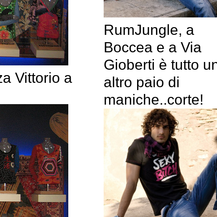
RumJungle, a
Boccea e a Via
Gioberti è tutto u
 Vittorio a
altro paio di
maniche..corte!