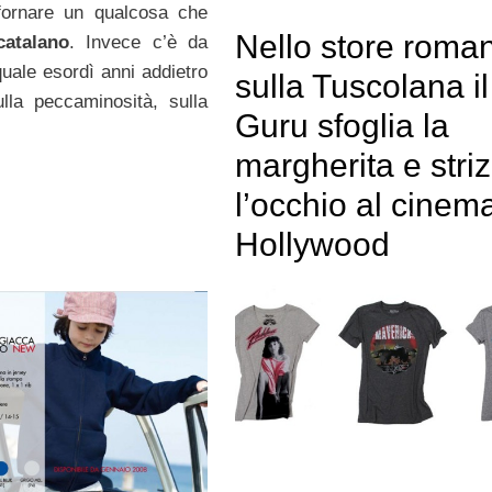
sfornare un qualcosa che
Nello store roma
catalano
. Invece c’è da
 quale esordì anni addietro
sulla Tuscolana il
lla peccaminosità, sulla
Guru sfoglia la
margherita e stri
l’occhio al cinema
Hollywood