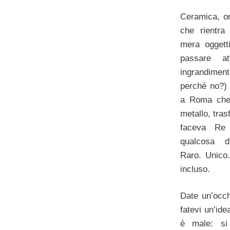
Ceramica, oro
che rientra
mera oggett
passare at
ingrandimen
perché no?) 
a Roma che 
metallo, tra
faceva Re
qualcosa d
Raro. Unico.
incluso.
Date un’occhi
fatevi un’id
è male: si