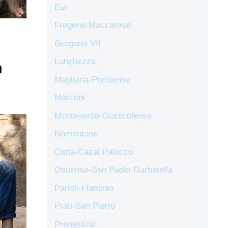
Eur
Fregene-Maccarese
Gregorio VII
Lunghezza
n
Magliana-Portuense
Marconi
Monteverde-Gianicolense
Nomentano
Ostia-Casal Palocco
Ostiense-San Paolo-Garbatella
Parioli-Flaminio
Prati-San Pietro
Prenestino