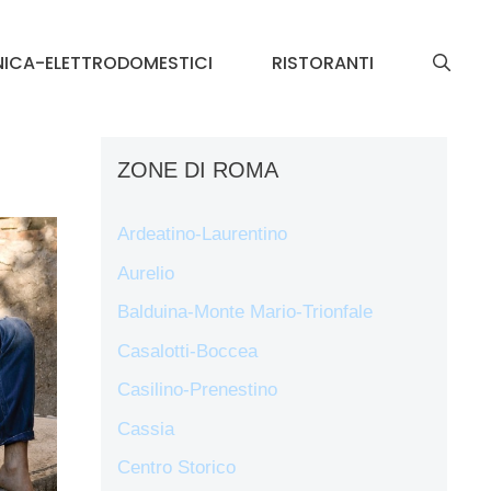
NICA-ELETTRODOMESTICI
RISTORANTI
ZONE DI ROMA
Ardeatino-Laurentino
Aurelio
Balduina-Monte Mario-Trionfale
Casalotti-Boccea
Casilino-Prenestino
Cassia
Centro Storico