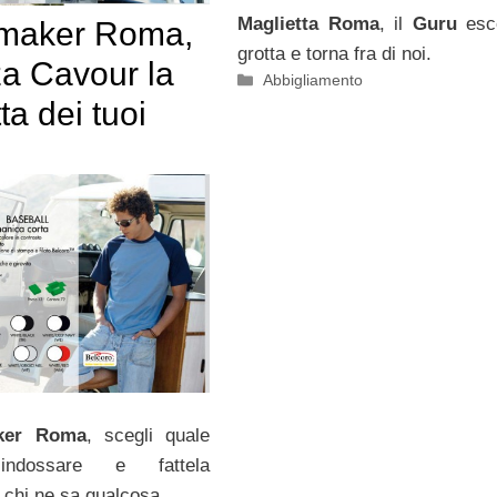
Maglietta Roma
, il
Guru
esce
t maker Roma,
grotta e torna fra di noi.
za Cavour la
Categorie
Abbigliamento
ta dei tuoi
ker Roma
, scegli quale
 indossare e fattela
 chi ne sa qualcosa..