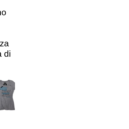
no
zza
 di