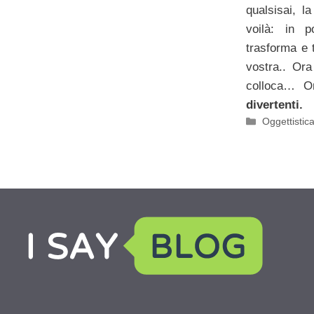
qualsisai, l
voilà: in 
trasforma e 
vostra.. Or
colloca… O
divertenti.
Categorie
Oggettistic