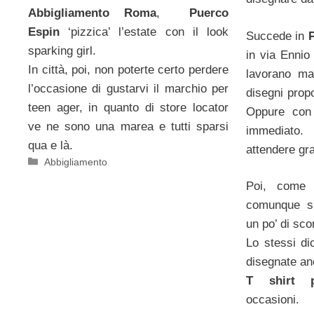
Abbigliamento Roma
,
Puerco
Espin
‘pizzica’ l’estate con il look
Succede in
sparking girl.
in via Ennio
In città, poi, non poterte certo perdere
lavorano ma
l’occasione di gustarvi il marchio per
disegni prop
teen ager, in quanto di store locator
Oppure con 
ve ne sono una marea e tutti sparsi
immediato
qua e là.
attendere gr
Categorie
Abbigliamento
Poi, come 
comunque si
un po’ di sco
Lo stessi dic
disegnate a
T shirt pe
occasioni.