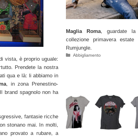
Maglia Roma
, guardate la
collezione primavera estate 
Rumjungle.
Categorie
Abbigliamento
i vista, è proprio uguale:
rtutto. Prendete la nostra
ti qua e là: li abbiamo in
oma
, in zona Prenestino-
 Il brand spagnolo non ha
sgressive, fantasie ricche
non stonano mai. In molti,
biano provato a rubare, a