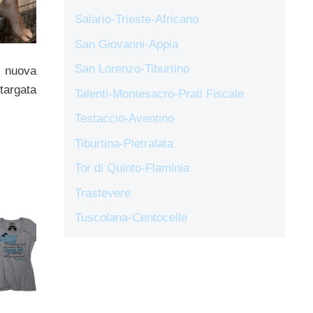
Salario-Trieste-Africano
San Giovanni-Appia
San Lorenzo-Tiburtino
 nuova
targata
Talenti-Montesacro-Prati Fiscale
Testaccio-Aventino
Tiburtina-Pietralata
Tor di Quinto-Flaminia
Trastevere
Tuscolana-Centocelle