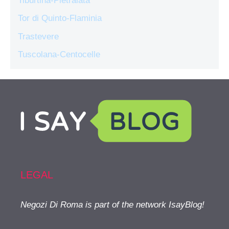
Tiburtina-Pietralata
Tor di Quinto-Flaminia
Trastevere
Tuscolana-Centocelle
LEGAL
Negozi Di Roma is part of the network IsayBlog!