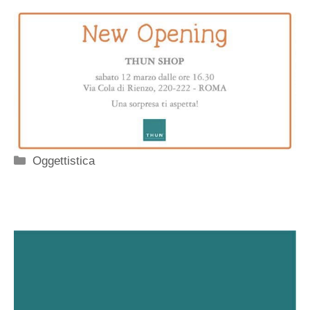
Categorie
Oggettistica