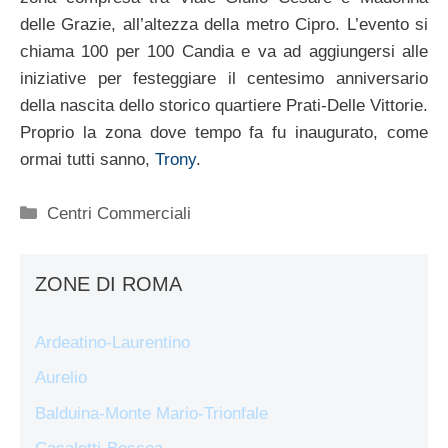
delle Grazie, all’altezza della metro Cipro. L’evento si
chiama 100 per 100 Candia e va ad aggiungersi alle
iniziative per festeggiare il centesimo anniversario
della nascita dello storico quartiere Prati-Delle Vittorie.
Proprio la zona dove tempo fa fu inaugurato, come
ormai tutti sanno,
Trony
.
Categorie
Centri Commerciali
ZONE DI ROMA
Ardeatino-Laurentino
Aurelio
Balduina-Monte Mario-Trionfale