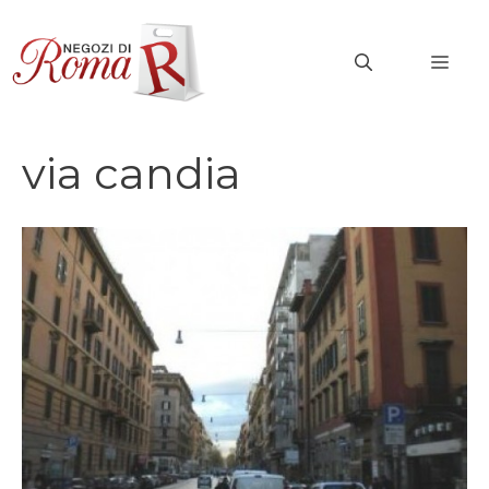
Vai
al
MEN
contenuto
via candia