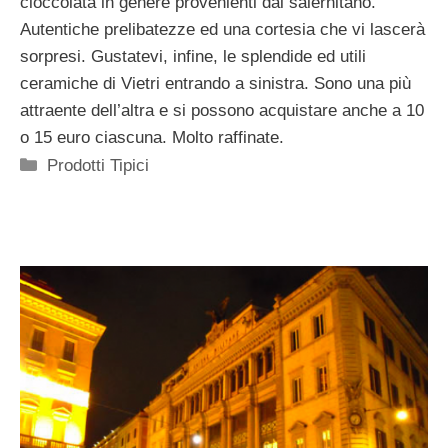
cioccolata in genere provenienti dal salernitano.
Autentiche prelibatezze ed una cortesia che vi lascerà
sorpresi. Gustatevi, infine, le splendide ed utili
ceramiche di Vietri entrando a sinistra. Sono una più
attraente dell’altra e si possono acquistare anche a 10
o 15 euro ciascuna. Molto raffinate.
Categorie
Prodotti Tipici