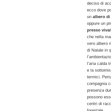
deciso di ac
ecco dove po
un
albero di
oppure un pin
presso vivai
che nella mag
vero albero n
di Natale in 
l’ambientazi
l’aria calda 
e la sottomis
termici. Pert
compagnia co
presenza dura
possono esse
centri di rac
forestale.