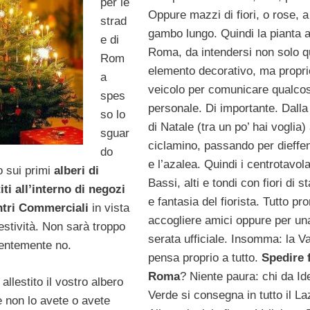
per le
Oppure mazzi di fiori, o rose, a
strad
gambo lungo. Quindi la pianta 
e di
Roma, da intendersi non solo q
Rom
elemento decorativo, ma propri
a
veicolo per comunicare qualcos
spes
personale. Di importante. Dalla 
so lo
di Natale (tra un po’ hai voglia) 
sguar
ciclamino, passando per dieffe
do
e l’azalea. Quindi i centrotavola
o sui primi
alberi di
Bassi, alti e tondi con fiori di s
iti all’interno di negozi
e fantasia del fiorista. Tutto pr
ntri Commerciali
in vista
accogliere amici oppure per un
festività. Non sarà troppo
serata ufficiale. Insomma: la V
entemente no.
pensa proprio a tutto.
Spedire f
Roma
? Niente paura: chi da Id
allestito il vostro albero
Verde si consegna in tutto il La
e non lo avete o avete