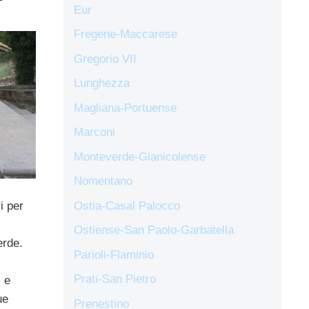
Eur
Fregene-Maccarese
Gregorio VII
Lunghezza
Magliana-Portuense
Marconi
Monteverde-Gianicolense
Nomentano
i per
Ostia-Casal Palocco
Ostiense-San Paolo-Garbatella
erde.
Parioli-Flaminio
Prati-San Pietro
i
e
ue
Prenestino