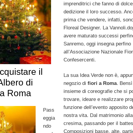
imprenditrici che fanno di dolc
dedizione il loro successo. Anc
prima che vendere, infatti, son
Floreal Designer. La Vannoli.d
avere maturato successi perfin
Sanremo, oggi insegna perfino
all’Associazione Nazionale Fiori
Confesercenti.
quistare il
La sua Idea Verde non è, appun
Albero di
negozio di
fiori a Roma
. Bensì
 a Roma
insieme di coreografie che si 
trovare, ideare e realizzare pro
funzione dell’evento apposito d
Pass
nostra vita. Dal matrimonio alla
eggia
cresima, passando per il batte
ndo
Composizioni basse, alte, partic