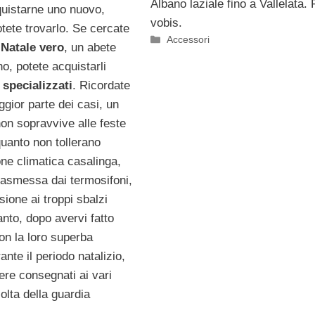
Albano laziale fino a Vallelata. 
quistarne uno nuovo,
vobis.
tete trovarlo. Se cercate
Categorie
Accessori
 Natale vero
, un abete
o, potete acquistarli
 specializzati
. Ricordate
gior parte dei casi, un
on sopravvive alle feste
quanto non tollerano
one climatica casalinga,
trasmessa dai termosifoni,
sione ai troppi sbalzi
anto, dopo avervi fatto
n la loro superba
nte il periodo natalizio,
re consegnati ai vari
colta della guardia