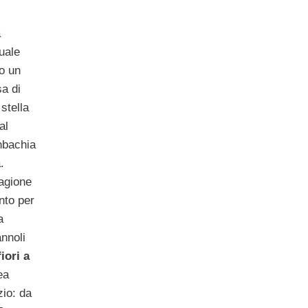
a
uale
o un
a di
stella
al
nbachia
.
tagione
onto per
a
annoli
iori a
ea
zio: da