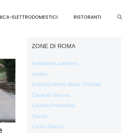
NICA-ELETTRODOMESTICI
RISTORANTI
ZONE DI ROMA
Ardeatino-Laurentino
Aurelio
Balduina-Monte Mario-Trionfale
Casalotti-Boccea
Casilino-Prenestino
Cassia
Centro Storico
e