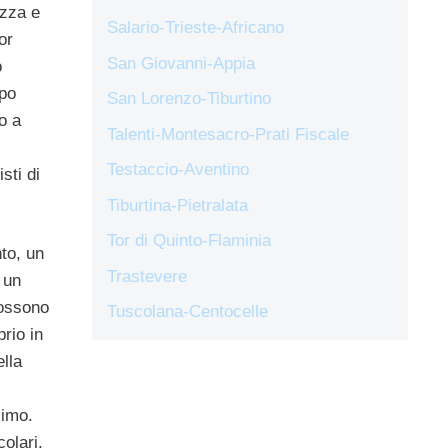
ezza e
Salario-Trieste-Africano
or
San Giovanni-Appia
o
opo
San Lorenzo-Tiburtino
o a
Talenti-Montesacro-Prati Fiscale
Testaccio-Aventino
sti di
Tiburtina-Pietralata
Tor di Quinto-Flaminia
to, un
Trastevere
 un
possono
Tuscolana-Centocelle
prio in
ella
simo.
olari.