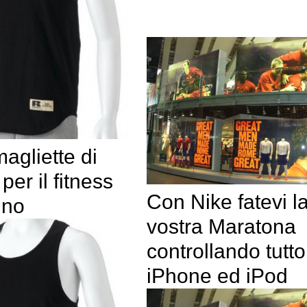
agliette di
per il fitness
Con Nike fatevi l
nno
vostra Maratona
controllando tutt
iPhone ed iPod