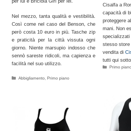
per lui e Briciola Girl per lei.
Cisalfa a Rom
capacità di b
Nel mezzo, tanta qualità e vestibilità.
proteggere a
Così come nel caso del Benson, che
mani. Non es
però costa 10 euro in più. Tasche zip
specializzati
e praticità per la città vissuta ogni
stesso store 
giorno. Niente marsupio indosso che
vendita di
Ci
sennò sareste ridicoli, ma capienza e
tutti qui sotto
facilità nel suo utilizzo.
Categorie
Primo pian
Categorie
Abbigliamento
,
Primo piano