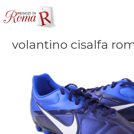
Vai
al
contenuto
volantino cisalfa ro