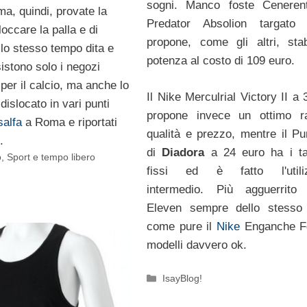
sogni. Manco foste Cenerent
a, quindi, provate la
Predator Absolion targato 
loccare la palla e di
propone, come gli altri, stab
llo stesso tempo dita e
potenza al costo di 109 euro.
istono solo i negozi
 per il calcio, ma anche lo
Il Nike Merculrial Victory II a
dislocato in vari punti
propone invece un ottimo ra
salfa
a Roma e riportati
qualità e prezzo, mentre il P
.
di
Diadora
a 24 euro ha i ta
o
,
Sport e tempo libero
fissi ed è fatto l'utiliz
intermedio. Più agguerrito
Eleven sempre dello stesso 
come pure il
Nike
Enganche Fg
modelli davvero ok.
Categorie
IsayBlog!