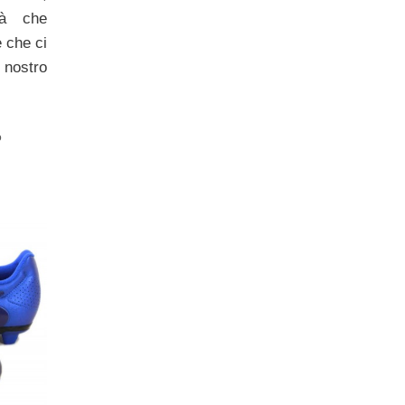
tà che
e che ci
 nostro
o