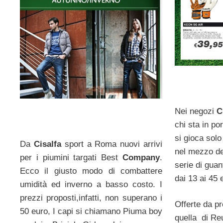
Nei negozi
C
chi sta in po
si gioca solo 
Da
Cisalfa
sport a Roma nuovi arrivi
nel mezzo de
per i piumini targati Best
Company
.
serie di guan
Ecco il giusto modo di combattere
dai 13 ai 45 
umidità ed inverno a basso costo. I
prezzi proposti,infatti, non superano i
Offerte da pr
50 euro, I capi si chiamano Piuma boy
quella di R