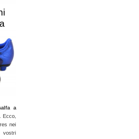
ni
ma
salfa a
. Ecco,
ores nei
 vostri