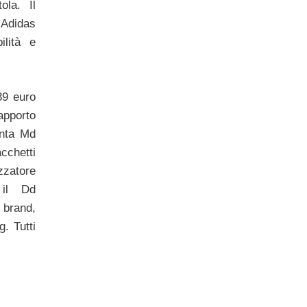
ola. Il
Adidas
ilità e
 39 euro
pporto
unta Md
cchetti
zatore
 il Dd
brand,
. Tutti