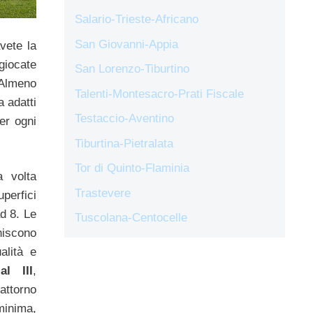
Salario-Trieste-Africano
San Giovanni-Appia
ete la
 giocate
San Lorenzo-Tiburtino
 Almeno
Talenti-Montesacro-Prati Fiscale
a adatti
Testaccio-Aventino
er ogni
Tiburtina-Pietralata
Tor di Quinto-Flaminia
a volta
Trastevere
uperfici
ad 8. Le
Tuscolana-Centocelle
iscono
alità e
al III
,
 attorno
minima,