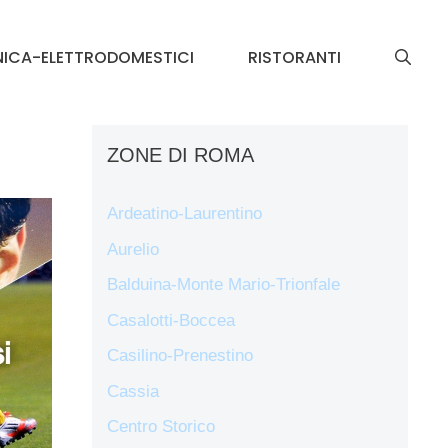
NICA-ELETTRODOMESTICI
RISTORANTI
ZONE DI ROMA
Ardeatino-Laurentino
Aurelio
Balduina-Monte Mario-Trionfale
Casalotti-Boccea
Casilino-Prenestino
Cassia
Centro Storico