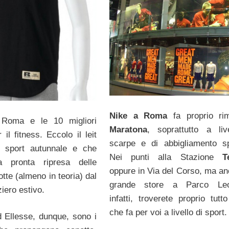
Nike a Roma
fa proprio ri
oma e le 10 migliori
Maratona
, soprattutto a liv
 il fitness. Eccolo il leit
scarpe e di abbigliamento sp
o sport autunnale e che
Nei punti alla Stazione
T
la pronta ripresa delle
oppure in Via del Corso, ma an
rotte (almeno in teoria) dal
grande store a Parco Leo
iero estivo.
infatti, troverete proprio tutt
che fa per voi a livello di sport.
d Ellesse, dunque, sono i