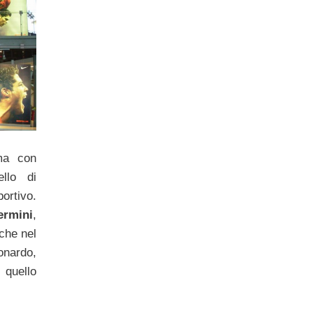
ma con
ello di
ortivo.
ermini
,
che nel
nardo,
o quello