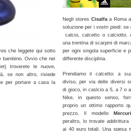
Negli stores
Cisalfa
a Roma av
soluzione per i vostri piedi: se
calcio, calcetto o calciotto.
una trentina di scarpini di marc
per ogni singola superficie e p
res che leggete qui sotto
differente disciplina.
 e bambino. Ovvio che nei
et) troverete le nuove,
Prendiamo il calcetto: a su
, se non altro, risiede
diviso, per via delle diversi s
ete per portare a casa la
di gioco, in caslcio a 5, a 7 o 
Nike, in questo senso, forn
proprio un ottimo rapporto qu
prezzo. Il modello
Mercuri
peraltro, lo trovate addirittura
ai 40 euro totali. Una spesa 