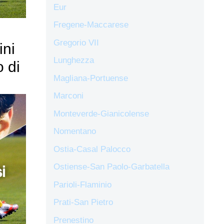
Eur
Fregene-Maccarese
Gregorio VII
ini
Lunghezza
o di
Magliana-Portuense
Marconi
Monteverde-Gianicolense
Nomentano
Ostia-Casal Palocco
Ostiense-San Paolo-Garbatella
Parioli-Flaminio
Prati-San Pietro
Prenestino