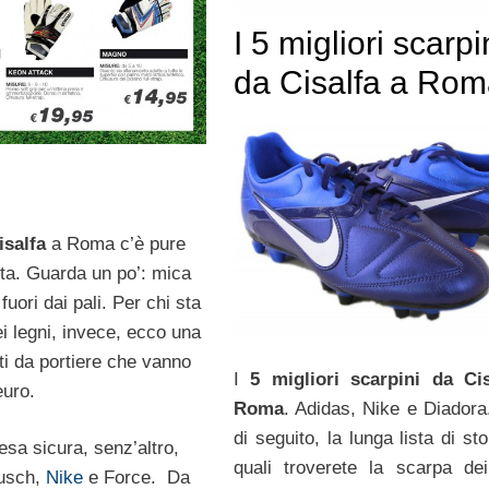
I 5 migliori scarpi
da Cisalfa a Ro
isalfa
a Roma c’è pure
rta. Guarda un po’: mica
fuori dai pali. Per chi sta
i legni, invece, ecco una
ti da portiere che vanno
I
5 migliori scarpini da Ci
euro.
Roma
. Adidas, Nike e Diadora
di seguito, la lunga lista di st
esa sicura, senz’altro,
quali troverete la scarpa dei
eusch,
Nike
e Force. Da