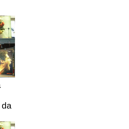
a
o da