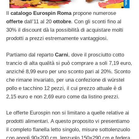
Il
catalogo Eurospin Roma
propone numerose
offerte
dall’11 al 20
ottobre
. Con gli sconti fino al
30% il discount dà la possibilità di acquistare molti
prodotti a prezzi estremamente vantaggiosi.
Partiamo dal reparto
Carni
, dove il prosciutto cotto
trancio di alta qualità si può comprare a soli 7,19 euro,
anziché 8,99 euro per uno sconto pari al 20%. Sconto
che rimane invariato, per una confezione di würstel
pollo e tacchino 12 pezzi, il cui prezzo attuale è di
2,15 euro e non 2,69 euro come da listino prezzi.
Le offerte Eurospin non si limitano a quelle relative ai
prodotti alimentari. A questo proposito vi presentiamo
il completo flanella letto singolo, misure sottolenzuolo
con angoli 90×200 cm, lenzuolo 150×290 cm e federa