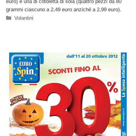
euro) e una di cotoletta di soia (quattro pezzi da 80
grammi ciascuno a 2,49 euro anziché a 2,99 euro).
Categorie
Volantini