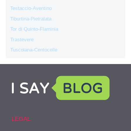
Testaccio-Aventino
Tiburtina-Pietralata
Tor di Quinto-Flaminia
Trastevere
Tuscolana-Centocelle
LEGAL