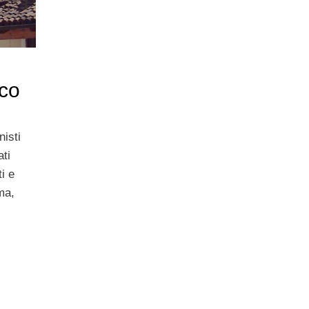
nco
isti
ti
i e
ma,