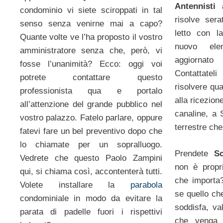
Antennisti
condominio vi siete sciroppati in tal
risolve ser
senso senza venirne mai a capo?
letto con l
Quante volte ve l’ha proposto il vostro
nuovo elen
amministratore senza che, però, vi
aggiornat
fosse l’unanimità? Ecco: oggi voi
Contattate
potrete contattare questo
risolvere qu
professionista qua e portalo
alla ricezion
all’attenzione del grande pubblico nel
canaline, a 
vostro palazzo. Fatelo parlare, oppure
terrestre che
fatevi fare un bel preventivo dopo che
lo chiamate per un sopralluogo.
Prendete
Sc
Vedrete che questo Paolo Zampini
non è propr
qui, si chiama così, accontenterà tutti.
che importa
Volete installare la
parabola
se quello ch
condominiale in modo da evitare la
soddisfa, v
parata di padelle fuori i rispettivi
che venga