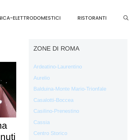
NICA-ELETTRODOMESTICI
RISTORANTI
ZONE DI ROMA
Ardeatino-Laurentino
Aurelio
Balduina-Monte Mario-Trionfale
Casalotti-Boccea
Casilino-Prenestino
Cassia
ma
Centro Storico
nuti