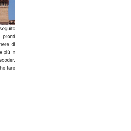
 seguito
i pronti
nere di
e più in
ecoder,
che fare