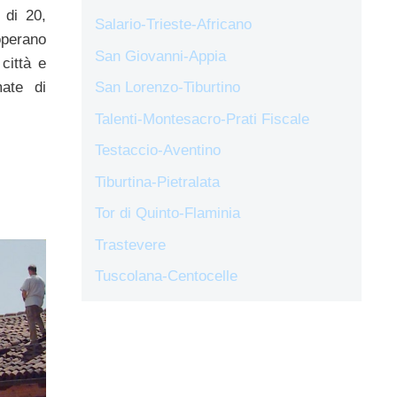
 di 20,
Salario-Trieste-Africano
operano
San Giovanni-Appia
città e
ate di
San Lorenzo-Tiburtino
Talenti-Montesacro-Prati Fiscale
Testaccio-Aventino
Tiburtina-Pietralata
Tor di Quinto-Flaminia
Trastevere
Tuscolana-Centocelle