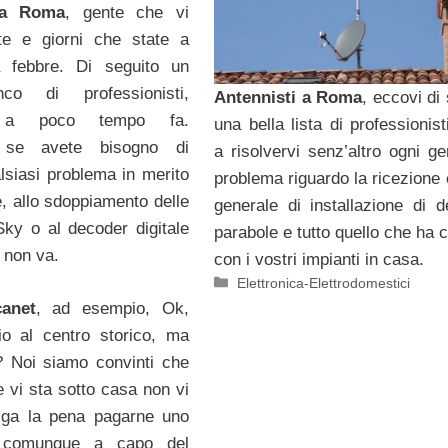
 a Roma
, gente che vi
ate e giorni che state a
a febbre. Di seguito un
co di professionisti,
Antennisti a Roma
, eccovi di
o a poco tempo fa.
una bella lista di professionist
li se avete bisogno di
a risolvervi senz’altro ogni ge
alsiasi problema in merito
problema riguardo la ricezione 
e, allo sdoppiamento delle
generale di installazione di d
Sky o al decoder digitale
parabole e tutto quello che ha 
 non va.
con i vostri impianti in casa.
Categorie
Elettronica-Elettrodomestici
anet
, ad esempio, Ok,
io al centro storico, ma
? Noi siamo convinti che
e vi sta sotto casa non vi
alga la pena pagarne uno
 comunque a capo del