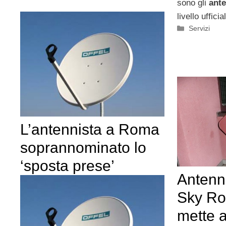
sono gli
ante
livello ufficia
Categorie
Servizi
L’antennista a Roma
soprannominato lo
‘sposta prese’
Antenni
Sky Ro
mette 