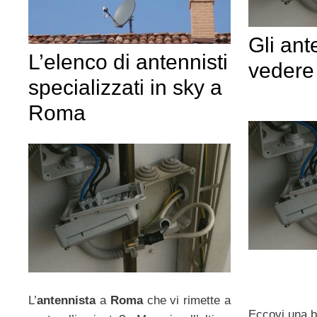
Gli ant
L’elenco di antennisti
vedere
specializzati in sky a
Roma
L’
antennista
a
Roma
che vi rimette a
Eccovi una be