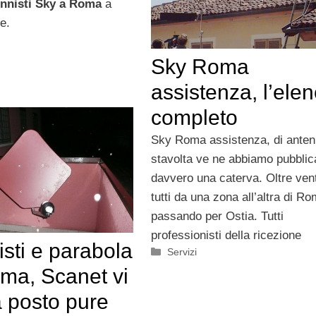
nnisti Sky a Roma
a
le.
Sky Roma
assistenza, l’ele
completo
Sky Roma assistenza, di antenn
stavolta ve ne abbiamo pubblica
davvero una caterva. Oltre vent
tutti da una zona all’altra di Ro
passando per Ostia. Tutti
professionisti della ricezione
sti e parabola
Categorie
Servizi
ma, Scanet vi
a posto pure