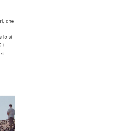
ri, che
 lo si
li
 a