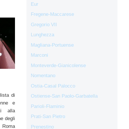
Eur
Fregene-Maccarese
Gregorio VII
Lunghezza
Magliana-Portuense
Marconi
Monteverde-Gianicolense
Nomentano
Ostia-Casal Palocco
ista di
Ostiense-San Paolo-Garbatella
enne e
Parioli-Flaminio
i alla
Prati-San Pietro
ne degli
i Roma
Prenestino