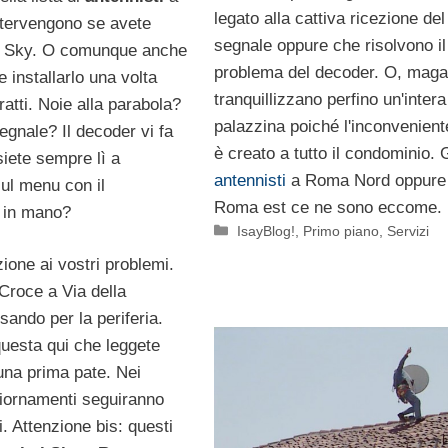
legato alla cattiva ricezione del
tervengono se avete
segnale oppure che risolvono il
n Sky. O comunque anche
problema del decoder. O, maga
e installarlo una volta
tranquillizzano perfino un'intera
tratti. Noie alla parabola?
palazzina poiché l'inconveniente
egnale? Il decoder vi fa
è creato a tutto il condominio. G
siete sempre lì a
antennisti
a Roma Nord oppure
ul menu con il
Roma est ce ne sono eccome.
 in mano?
Categorie
IsayBlog!
,
Primo piano
,
Servizi
ione ai vostri problemi.
Croce a Via della
ando per la periferia.
questa qui che leggete
una prima pate. Nei
iornamenti seguiranno
i. Attenzione bis: questi