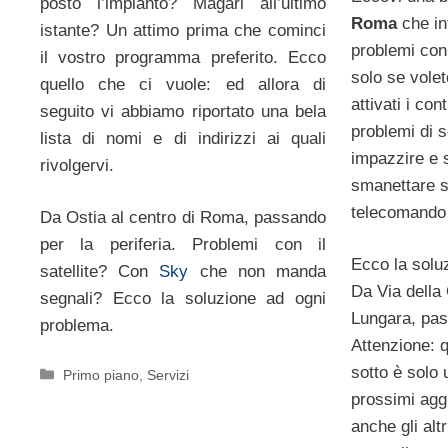
posto l’impianto? Magari all’ultimo
Roma
che in
istante? Un attimo prima che cominci
problemi co
il vostro programma preferito. Ecco
solo se volet
quello che ci vuole: ed allora di
attivati i con
seguito vi abbiamo riportato una bela
problemi di s
lista di nomi e di indirizzi ai quali
impazzire e 
rivolgervi.
smanettare s
telecomando
Da Ostia al centro di Roma, passando
per la periferia. Problemi con il
Ecco la soluz
satellite? Con
Sky
che non manda
Da Via della 
segnali? Ecco la soluzione ad ogni
Lungara, pass
problema.
Attenzione: 
sotto è solo 
Categorie
Primo piano
,
Servizi
prossimi agg
anche gli altr