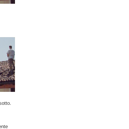
sotto.
ente