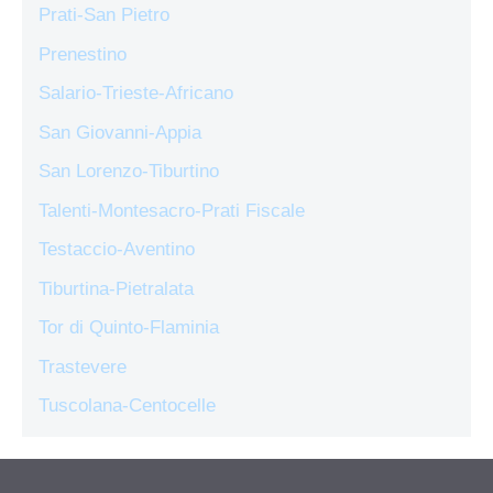
Prati-San Pietro
Prenestino
Salario-Trieste-Africano
San Giovanni-Appia
San Lorenzo-Tiburtino
Talenti-Montesacro-Prati Fiscale
Testaccio-Aventino
Tiburtina-Pietralata
Tor di Quinto-Flaminia
Trastevere
Tuscolana-Centocelle