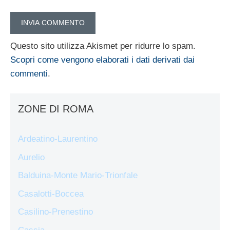
Questo sito utilizza Akismet per ridurre lo spam.
Scopri come vengono elaborati i dati derivati dai
commenti
.
ZONE DI ROMA
Ardeatino-Laurentino
Aurelio
Balduina-Monte Mario-Trionfale
Casalotti-Boccea
Casilino-Prenestino