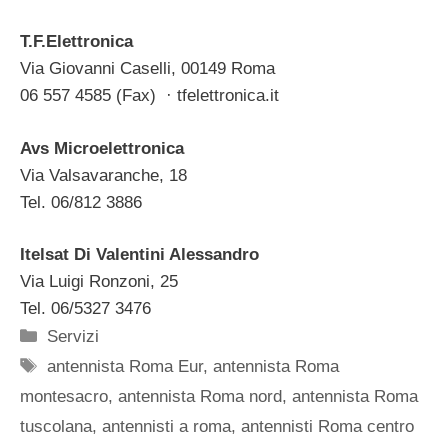
T.F.Elettronica
Via Giovanni Caselli, 00149 Roma
06 557 4585 (Fax) ‎ · tfelettronica.it
Avs Microelettronica
Via Valsavaranche, 18
Tel. 06/812 3886 ‎
Itelsat Di Valentini Alessandro
Via Luigi Ronzoni, 25
Tel. 06/5327 3476 ‎
Categorie
Servizi
Tag
antennista Roma Eur
,
antennista Roma
montesacro
,
antennista Roma nord
,
antennista Roma
tuscolana
,
antennisti a roma
,
antennisti Roma centro