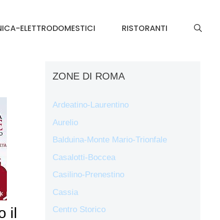
NICA-ELETTRODOMESTICI
RISTORANTI
ZONE DI ROMA
Ardeatino-Laurentino
Aurelio
Balduina-Monte Mario-Trionfale
Casalotti-Boccea
Casilino-Prenestino
Cassia
 il
Centro Storico