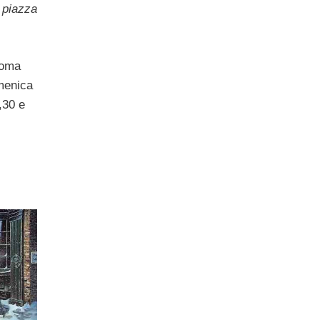
 piazza
Roma
menica
5,30 e