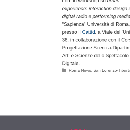
con un workshop su
urban
experience: interaction design 
digital radio e performing medi
“Sapienza” Università di Roma,
presso il
Cattid
, a Viale dell’Un
36, in collaborazione con il Cor
Progettazione Scenica-Diparti
Arti e Scienze dello Spettacolo
Digitale.
Categorie
Roma News
,
San Lorenzo-Tiburt