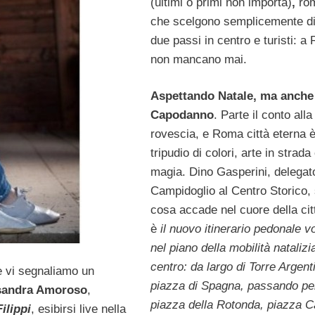
(ultimi o primi non importa)
,
rom
che scelgono semplicemente di
due passi in centro e turisti: 
non mancano mai.
Aspettando Natale, ma anche
Capodanno
. Parte il conto alla
rovescia, e Roma città eterna 
tripudio di colori, arte in strada
magia. Dino Gasperini, delegat
Campidoglio al Centro Storico,
cosa accade nel cuore della cit
è
il nuovo itinerario pedonale v
nel piano della mobilità natalizi
centro: da largo di Torre Argent
e vi segnaliamo un
piazza di Spagna, passando pe
sandra Amoroso
,
piazza della Rotonda, piazza 
ilippi
, esibirsi live nella