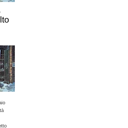
,
lto
aio
tà
etto