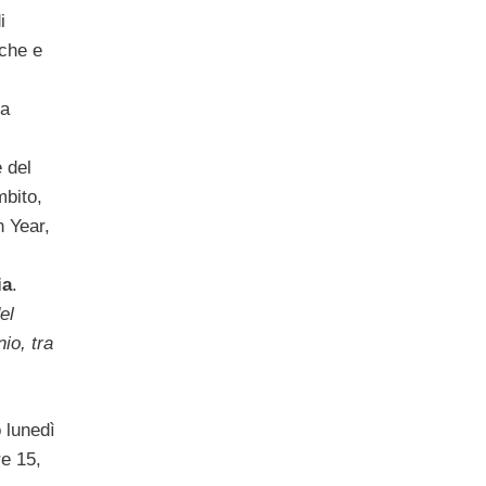
i
iche e
sa
 del
bito,
 Year,
ia
.
el
io, tra
o lunedì
re 15,