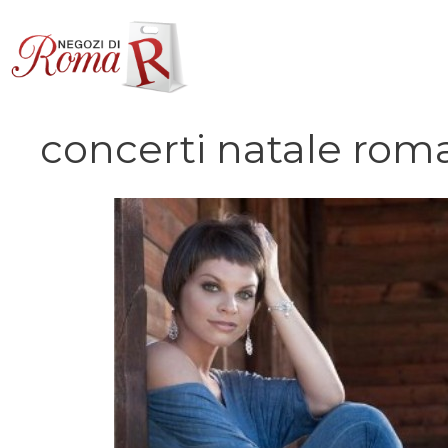
Vai
al
contenuto
concerti natale rom