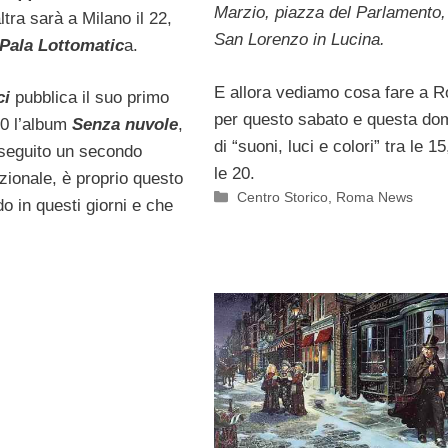
Marzio, piazza del Parlamento,
ltra sarà a Milano il 22,
San Lorenzo in Lucina.
Pala Lottomatic
a.
E allora vediamo cosa fare a 
ci
pubblica il suo primo
per questo sabato e questa do
10 l’album
Senza nuvole
,
di “suoni, luci e colori” tra le 1
o seguito un secondo
le 20.
zionale, è proprio questo
Categorie
Centro Storico
,
Roma News
 in questi giorni e che