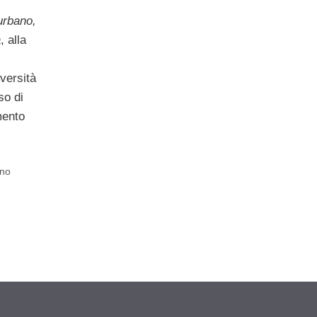
urbano,
a
, alla
iversità
so di
mento
ino