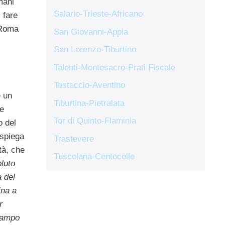
ani
Salario-Trieste-Africano
 fare
a Roma
San Giovanni-Appia
San Lorenzo-Tiburtino
Talenti-Montesacro-Prati Fiscale
Testaccio-Aventino
è un
Tiburtina-Pietralata
 e
Tor di Quinto-Flaminia
o del
 spiega
Trastevere
tà, che
Tuscolana-Centocelle
oluto
a del
ina a
r
Campo