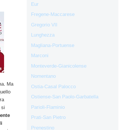
Eur
Fregene-Maccarese
Gregorio VII
Lunghezza
Magliana-Portuense
Marconi
Monteverde-Gianicolense
Nomentano
ma. Ma
Ostia-Casal Palocco
uello
Ostiense-San Paolo-Garbatella
ra
Parioli-Flaminio
 si
gente
Prati-San Pietro
li
Prenestino