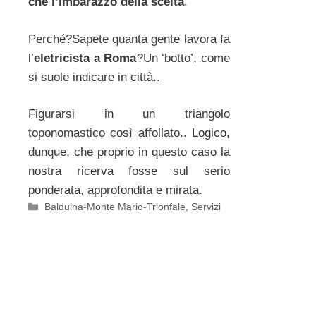
che l’imbarazzo della scelta
.
Perché?Sapete quanta gente lavora fa
l’
eletricista a Roma
?Un ‘botto’, come
si suole indicare in città..
Figurarsi in un triangolo
toponomastico così affollato.. Logico,
dunque, che proprio in questo caso la
nostra ricerva fosse sul serio
ponderata, approfondita e mirata.
Categorie
Balduina-Monte Mario-Trionfale
,
Servizi