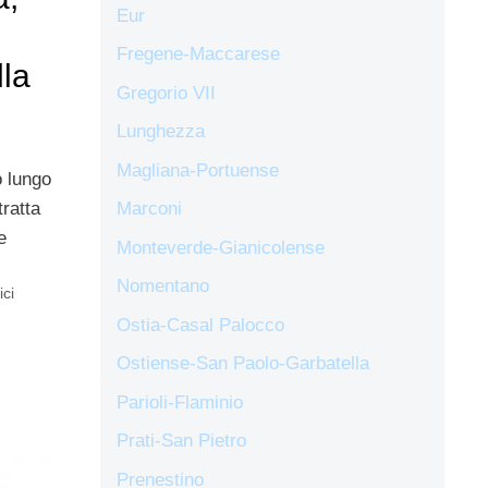
Eur
Fregene-Maccarese
lla
Gregorio VII
Lunghezza
Magliana-Portuense
o lungo
tratta
Marconi
e
Monteverde-Gianicolense
Nomentano
ici
Ostia-Casal Palocco
Ostiense-San Paolo-Garbatella
Parioli-Flaminio
Prati-San Pietro
Prenestino