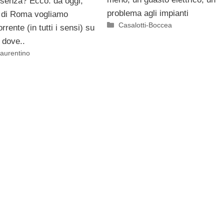
i senza? Ecco: da oggi,
problema agli impianti
i di Roma vogliamo
Categorie
Casalotti-Boccea
rrente (in tutti i sensi) su
 dove..
aurentino