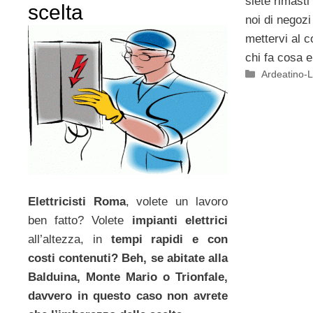
siete rimast
scelta
noi di negoz
mettervi al co
chi fa cosa e
Categorie
Ardeatino-L
Elettricisti Roma
, volete un lavoro
ben fatto? Volete
impianti elettrici
all’altezza, in
tempi rapidi e con
costi contenuti? Beh, se abitate alla
Balduina, Monte Mario o Trionfale,
davvero in questo caso non avrete