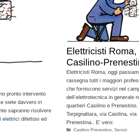
Elettricisti Roma,
Casilino-Prenest
Elettricisti Roma, oggi passiam
rassegna tutit i maggiori profes
che forniscono servizi nel cam
no pronto intervento
dell’elettrotecnica in generale n
se siete davvero in
quartieri Casilino e Prenestino.
ente sapranno risolvere
Torpignattara, via Casilina, via
mi
elettrici
difettosi ed
Prenestina.. E’ vero:
Categorie
Casilino-Prenestino
,
Servizi