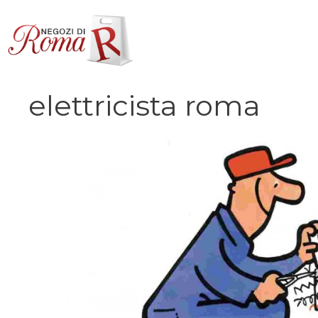
Vai
al
contenuto
elettricista roma