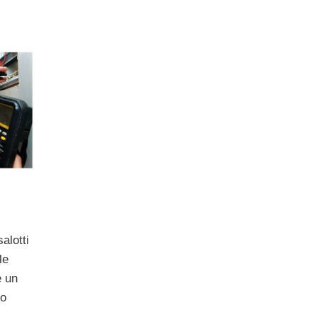
alotti
le
e un
 o