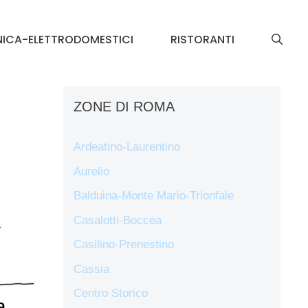
NICA-ELETTRODOMESTICI
RISTORANTI
ZONE DI ROMA
Ardeatino-Laurentino
Aurelio
Balduina-Monte Mario-Trionfale
Casalotti-Boccea
Casilino-Prenestino
Cassia
Centro Storico
a,