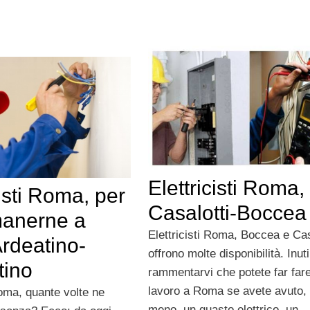
Elettricisti Roma,
cisti Roma, per
Casalotti-Boccea
manerne a
Elettricisti Roma, Boccea e Cas
Ardeatino-
offrono molte disponibilità. Inuti
tino
rammentarvi che potete far far
lavoro a Roma se avete avuto,
Roma, quante volte ne
meno, un guasto elettrico, un