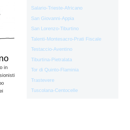
Salario-Trieste-Africano
San Giovanni-Appia
San Lorenzo-Tiburtino
Talenti-Montesacro-Prati Fiscale
Testaccio-Aventino
ino
Tiburtina-Pietralata
o in
Tor di Quinto-Flaminia
sionisti
Trastevere
po
Tuscolana-Centocelle
ei