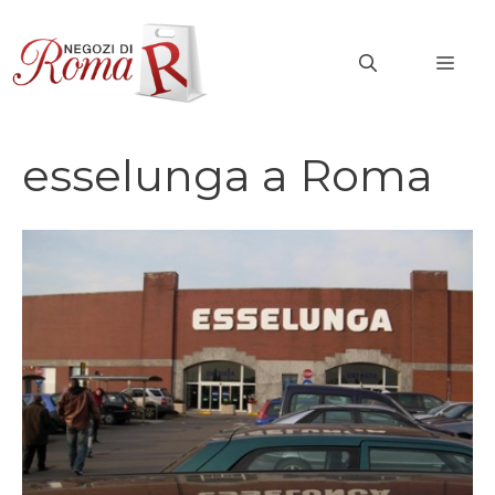
Vai
al
MEN
contenuto
esselunga a Roma