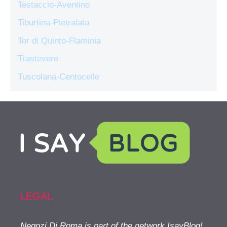
Testaccio-Aventino
Tiburtina-Pietralata
Tor di Quinto-Flaminia
Trastevere
Tuscolana-Centocelle
LEGAL
Negozi Di Roma is part of the network IsayBlog!