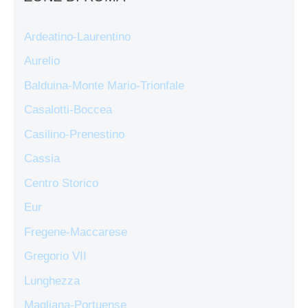
Ardeatino-Laurentino
Aurelio
Balduina-Monte Mario-Trionfale
Casalotti-Boccea
Casilino-Prenestino
Cassia
Centro Storico
Eur
Fregene-Maccarese
Gregorio VII
Lunghezza
Magliana-Portuense