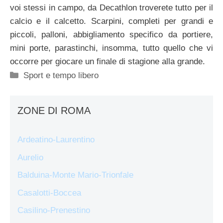
voi stessi in campo, da Decathlon troverete tutto per il
calcio e il calcetto. Scarpini, completi per grandi e
piccoli, palloni, abbigliamento specifico da portiere,
mini porte, parastinchi, insomma, tutto quello che vi
occorre per giocare un finale di stagione alla grande.
Categorie
Sport e tempo libero
ZONE DI ROMA
Ardeatino-Laurentino
Aurelio
Balduina-Monte Mario-Trionfale
Casalotti-Boccea
Casilino-Prenestino