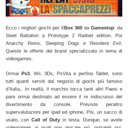
Ecco i migliori giochi per X
Box 360
da
Gamestop
: da
Steel Battalion a Prototype 2 Radnet edition. Poi
Anarchy Reins, Sleeping Dogs e Resident Evil.
Queste le offerte del brand specializzato in tema di
videogames.
Ormai
Ps3
, Wii, 3Ds, PsVita e perfino Tablet, sono
tutti quanti serviti dal negozio di giochi più famoso
d’Italia,. In realtà, il marchio tocca tanti altri Paesi e
pare ormai destinato ad essere il re indiscusso del
divertimento da console. Previste peraltro
supervalutazioni per ipad ed iphone. Poi, un sacco di
usato, con
Call of Duty
in testa. Dunque, se avete
videogames ai quali non giocate più, portateli qui.