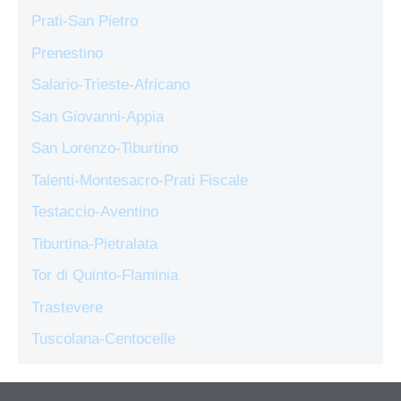
Prati-San Pietro
Prenestino
Salario-Trieste-Africano
San Giovanni-Appia
San Lorenzo-Tiburtino
Talenti-Montesacro-Prati Fiscale
Testaccio-Aventino
Tiburtina-Pietralata
Tor di Quinto-Flaminia
Trastevere
Tuscolana-Centocelle