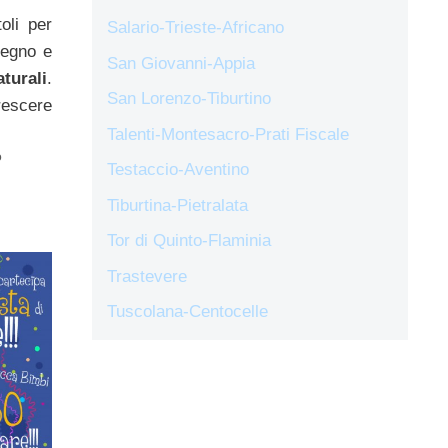
toli per
Salario-Trieste-Africano
gegno e
San Giovanni-Appia
aturali
.
San Lorenzo-Tiburtino
rescere
Talenti-Montesacro-Prati Fiscale
o
Testaccio-Aventino
Tiburtina-Pietralata
Tor di Quinto-Flaminia
Trastevere
Tuscolana-Centocelle