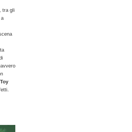
tra gli
a
 scena
ta
di
 Davvero
on
Toy
etti.