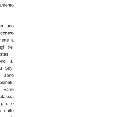
tamento
.
so
, uno
l
centro
mette a
ggi dei
tasi i
ono al
u Sky.
o sono
aneti,
e varie
alassia
 giro e
n salto