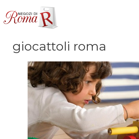
Vai
al
contenuto
giocattoli roma