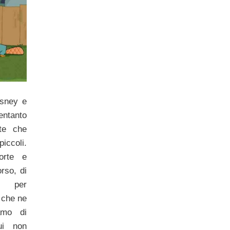
isney e
entanto
lte che
piccoli.
orte e
rso, di
e per
è che ne
amo di
ui non