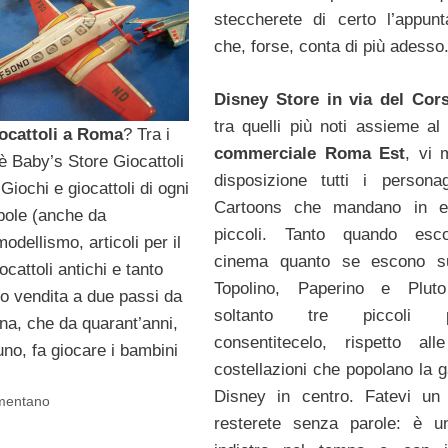
steccherete di certo l’appun
che, forse, conta di più adesso
Disney Store in via del Cor
tra quelli più noti assieme a
iocattoli a Roma
? Tra i
commerciale Roma Est
, vi 
è Baby’s Store Giocattoli
disposizione tutti i persona
 Giochi e giocattoli di ogni
Cartoons che mandano in es
bole (anche da
piccoli. Tanto quando esc
modellismo, articoli per il
cinema quanto se escono s
ocattoli antichi e tanto
Topolino, Paperino e Plut
to vendita a due passi da
soltanto tre piccoli pi
na, che da quarant’anni,
consentitecelo, rispetto all
no, fa giocare i bambini
costellazioni che popolano la g
Disney in centro. Fatevi un
mentano
resterete senza parole: è u