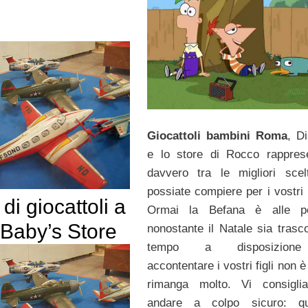
Giocattoli bambini Roma
, D
e lo store di Rocco rappres
davvero tra le migliori sce
possiate compiere per i vostri 
di giocattoli a
Ormai la Befana è alle p
Baby’s Store
nonostante il Natale sia trasco
tempo a disposizion
accontentare i vostri figli non 
rimanga molto. Vi consigli
andare a colpo sicuro: q