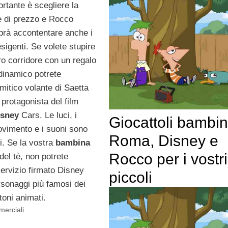
rtante è scegliere la
 e di prezzo e Rocco
aprà accontentare anche i
sigenti. Se volete stupire
uro corridore con un regalo
 dinamico potrete
 mitico volante di Saetta
protagonista del film
isney
Cars. Le luci, i
Giocattoli bambin
ovimento e i suoni sono
Roma, Disney e
mi. Se la vostra
bambina
Rocco per i vostri
el tè, non potrete
servizio firmato Disney
piccoli
ersonaggi più famosi dei
toni animati.
merciali