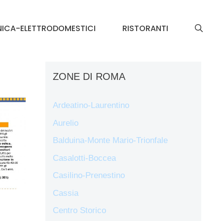
NICA-ELETTRODOMESTICI
RISTORANTI
ZONE DI ROMA
Ardeatino-Laurentino
Aurelio
Balduina-Monte Mario-Trionfale
Casalotti-Boccea
Casilino-Prenestino
Cassia
Centro Storico