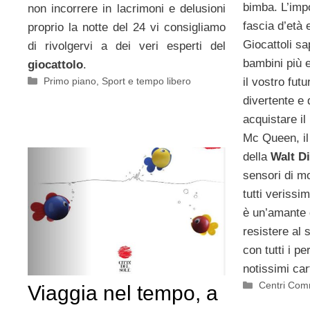
bimba. L’impo
non incorrere in lacrimoni e delusioni
fascia d’età
proprio la notte del 24 vi consigliamo
Giocattoli s
di rivolgervi a dei veri esperti del
bambini più e
giocattolo
.
Categorie
Primo piano
,
Sport e tempo libero
il vostro fut
divertente e
acquistare il
Mc Queen, il 
della
Walt D
sensori di m
tutti verissi
è un’amante d
resistere al 
con tutti i p
notissimi car
Categorie
Centri Com
Viaggia nel tempo, a