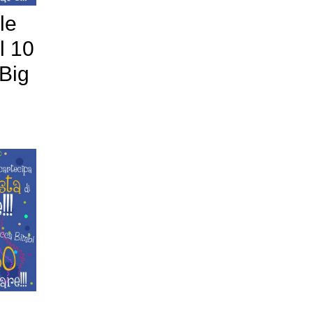
le
l 10
 Big