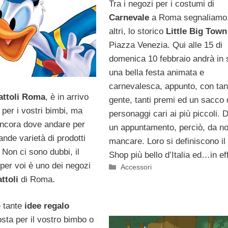
Tra i negozi per i costumi di
Carnevale
a Roma segnaliamo, 
altri, lo storico
Little Big Town
Piazza Venezia. Qui alle 15 di
domenica 10 febbraio andrà in
una bella festa animata e
carnevalesca, appunto, con tan
attoli Roma
, è in arrivo
gente, tanti premi ed un sacco 
 per i vostri bimbi, ma
personaggi cari ai più piccoli.
ncora dove andare per
un appuntamento, perciò, da n
nde varietà di prodotti
mancare. Loro si definiscono il
 Non ci sono dubbi, il
Shop più bello d’Italia ed…in eff
per voi è uno dei negozi
Categorie
Accessori
ttoli
di Roma.
 tante
idee regalo
sta per il vostro bimbo o